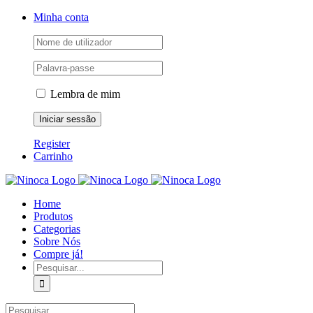
Skip
Facebook
Instagram
YouTube
Minha conta
to
content
Lembra de mim
Register
Carrinho
Home
Produtos
Categorias
Sobre Nós
Compre já!
Pesquisar
Pesquisar