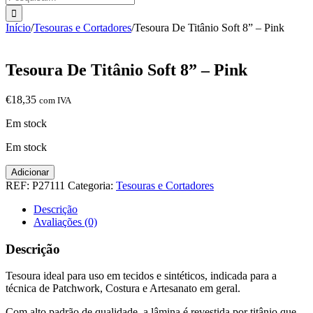
Início
/
Tesouras e Cortadores
/
Tesoura De Titânio Soft 8” – Pink
Tesoura De Titânio Soft 8” – Pink
€
18,35
com IVA
Em stock
Em stock
Quantidade
Adicionar
de
REF:
P27111
Categoria:
Tesouras e Cortadores
Tesoura
De
Descrição
Titânio
Avaliações (0)
Soft
8''
Descrição
-
Pink
Tesoura ideal para uso em tecidos e sintéticos, indicada para a
técnica de Patchwork, Costura e Artesanato em geral.
Com alto padrão de qualidade, a lâmina é revestida por titânio que