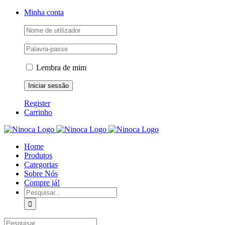
Skip
Facebook
Instagram
YouTube
Minha conta
to
content
Lembra de mim
Register
Carrinho
Home
Produtos
Categorias
Sobre Nós
Compre já!
Pesquisar
Pesquisar