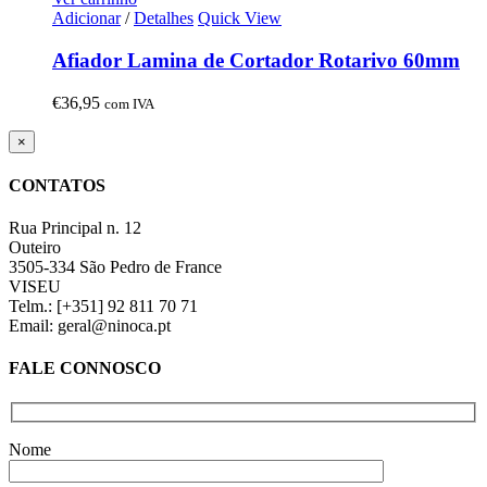
Adicionar
/
Detalhes
Quick View
Afiador Lamina de Cortador Rotarivo 60mm
€
36,95
com IVA
Close
×
product
quick
CONTATOS
view
Rua Principal n. 12
Outeiro
3505-334 São Pedro de France
VISEU
Telm.: [+351] 92 811 70 71
Email: geral@ninoca.pt
FALE CONNOSCO
Nome