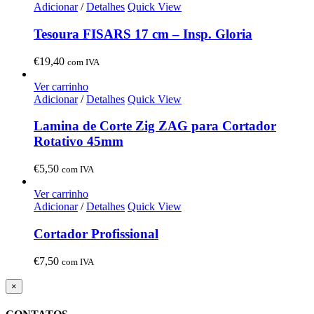
Adicionar
/
Detalhes
Quick View
Tesoura FISARS 17 cm – Insp. Gloria
€
19,40
com IVA
Ver carrinho
Adicionar
/
Detalhes
Quick View
Lamina de Corte Zig ZAG para Cortador
Rotativo 45mm
€
5,50
com IVA
Ver carrinho
Adicionar
/
Detalhes
Quick View
Cortador Profissional
€
7,50
com IVA
Close
×
product
quick