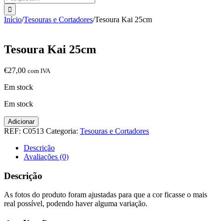
Início
/
Tesouras e Cortadores
/
Tesoura Kai 25cm
Tesoura Kai 25cm
€
27,00
com IVA
Em stock
Em stock
Quantidade
Adicionar
de
REF:
C0513
Categoria:
Tesouras e Cortadores
Tesoura
Kai
Descrição
25cm
Avaliações (0)
Descrição
As fotos do produto foram ajustadas para que a cor ficasse o mais
real possível, podendo haver alguma variação.