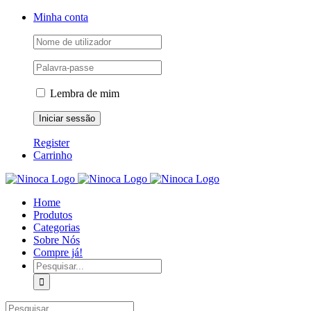
Skip
Facebook
Instagram
YouTube
Minha conta
to
content
Lembra de mim
Register
Carrinho
Home
Produtos
Categorias
Sobre Nós
Compre já!
Pesquisar
Pesquisar