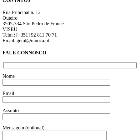
CONTATOS
view
Rua Principal n. 12
Outeiro
3505-334 São Pedro de France
VISEU
Telm.: [+351] 92 811 70 71
Email: geral@ninoca.pt
FALE CONNOSCO
Nome
Email
Assunto
Mensagem (optional)