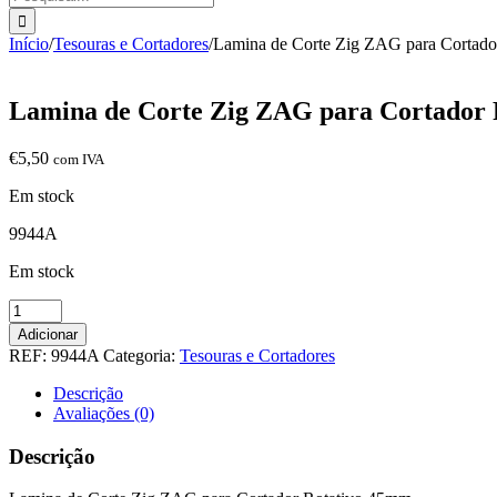
Início
/
Tesouras e Cortadores
/
Lamina de Corte Zig ZAG para Cortad
Lamina de Corte Zig ZAG para Cortador
€
5,50
com IVA
Em stock
9944A
Em stock
Quantidade
de
Adicionar
Lamina
REF:
9944A
Categoria:
Tesouras e Cortadores
de
Corte
Descrição
Zig
Avaliações (0)
ZAG
para
Descrição
Cortador
Rotativo