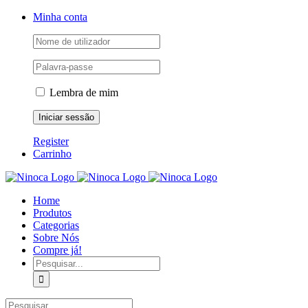
Skip
Facebook
Instagram
YouTube
Minha conta
to
content
Lembra de mim
Register
Carrinho
Home
Produtos
Categorias
Sobre Nós
Compre já!
Pesquisar
Pesquisar