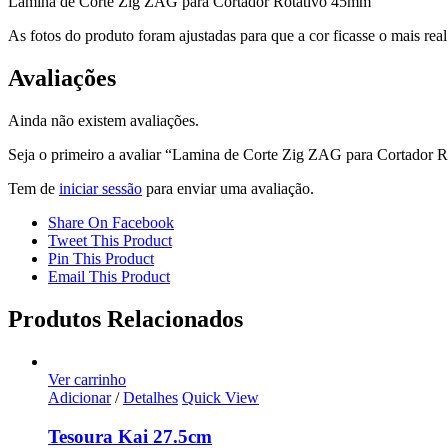
Lamina de Corte Zig ZAG para Cortador Rotativo 45mm
45mm
As fotos do produto foram ajustadas para que a cor ficasse o mais rea
Avaliações
Ainda não existem avaliações.
Seja o primeiro a avaliar “Lamina de Corte Zig ZAG para Cortador 
Tem de
iniciar sessão
para enviar uma avaliação.
Share On Facebook
Tweet This Product
Pin This Product
Email This Product
Produtos Relacionados
Ver carrinho
Adicionar
/
Detalhes
Quick View
Tesoura Kai 27.5cm