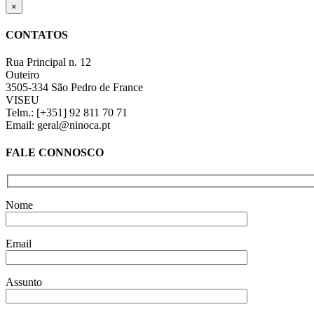
Close
×
product
quick
CONTATOS
view
Rua Principal n. 12
Outeiro
3505-334 São Pedro de France
VISEU
Telm.: [+351] 92 811 70 71
Email: geral@ninoca.pt
FALE CONNOSCO
Nome
Email
Assunto