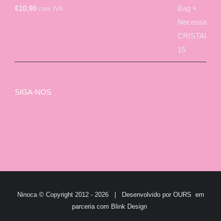
€
10,90
com IVA
SIGA-NOS
Ninoca © Copyright 2012 -
2026 | Desenvolvido por
OURS
em
parceria com
Blink Design