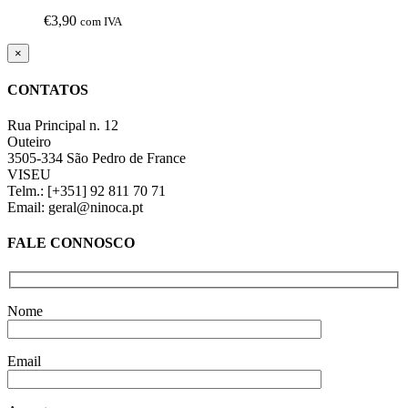
€
3,90
com IVA
Close
×
product
quick
CONTATOS
view
Rua Principal n. 12
Outeiro
3505-334 São Pedro de France
VISEU
Telm.: [+351] 92 811 70 71
Email: geral@ninoca.pt
FALE CONNOSCO
Nome
Email