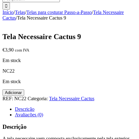
Início
/
Telas
/
Telas para costurar Passo-a-Passo
/
Tela Necessaire
Cactus
/
Tela Necessaire Cactus 9
Tela Necessaire Cactus 9
€
3,90
com IVA
Em stock
NC22
Em stock
Quantidade
Adicionar
de
REF:
NC22
Categoria:
Tela Necessaire Cactus
Tela
Necessaire
Descrição
Cactus
Avaliações (0)
9
Descrição
A tela necessaire vem composta exclusivamente pela tela exterior.