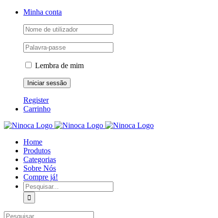
Skip
Facebook
Instagram
YouTube
Minha conta
to
content
Lembra de mim
Register
Carrinho
Home
Produtos
Categorias
Sobre Nós
Compre já!
Pesquisar
Pesquisar