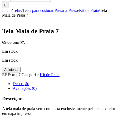
Início
/
Telas
/
Telas para costurar Passo-a-Passo
/
Kit de Praia
/
Tela
Mala de Praia 7
Tela Mala de Praia 7
€
9,00
com IVA
Em stock
Em stock
Quantidade
Adicionar
de
REF:
tmp7
Categoria:
Kit de Praia
Tela
Mala
Descrição
de
Avaliações (0)
Praia
7
Descrição
A tela mala de praia vem composta exclusivamente pela tela exterior
em napa impressa.