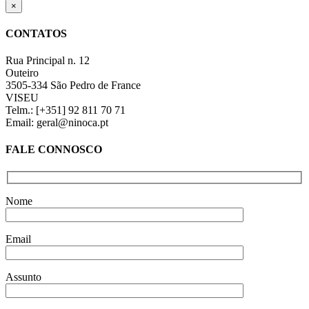
Close
×
product
quick
CONTATOS
view
Rua Principal n. 12
Outeiro
3505-334 São Pedro de France
VISEU
Telm.: [+351] 92 811 70 71
Email: geral@ninoca.pt
FALE CONNOSCO
Nome
Email
Assunto