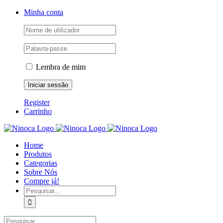
Skip
Facebook
Instagram
YouTube
Minha conta
to
content
Lembra de mim
Register
Carrinho
Home
Produtos
Categorias
Sobre Nós
Compre já!
Pesquisar
Pesquisar