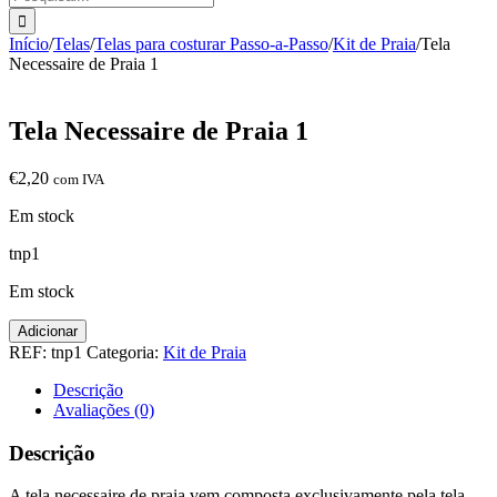
Início
/
Telas
/
Telas para costurar Passo-a-Passo
/
Kit de Praia
/
Tela
Necessaire de Praia 1
Tela Necessaire de Praia 1
€
2,20
com IVA
Em stock
tnp1
Em stock
Quantidade
Adicionar
de
REF:
tnp1
Categoria:
Kit de Praia
Tela
Necessaire
Descrição
de
Avaliações (0)
Praia
1
Descrição
A tela necessaire de praia vem composta exclusivamente pela tela