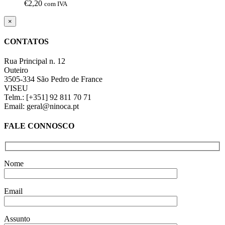
€
2,20
com IVA
Close
×
product
quick
CONTATOS
view
Rua Principal n. 12
Outeiro
3505-334 São Pedro de France
VISEU
Telm.: [+351] 92 811 70 71
Email: geral@ninoca.pt
FALE CONNOSCO
Nome
Email
Assunto