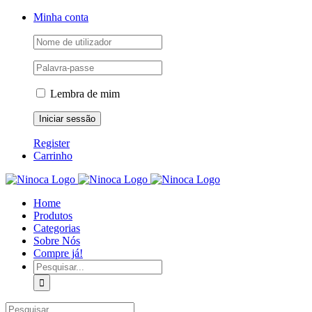
Skip
Facebook
Instagram
YouTube
Minha conta
to
content
Lembra de mim
Register
Carrinho
Home
Produtos
Categorias
Sobre Nós
Compre já!
Pesquisar
Pesquisar