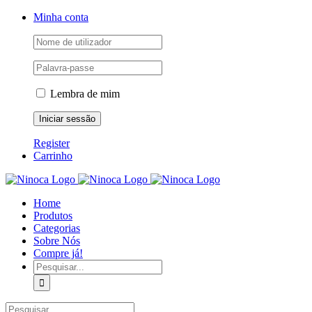
Skip
Facebook
Instagram
YouTube
Minha conta
to
content
Lembra de mim
Register
Carrinho
Home
Produtos
Categorias
Sobre Nós
Compre já!
Pesquisar
Pesquisar