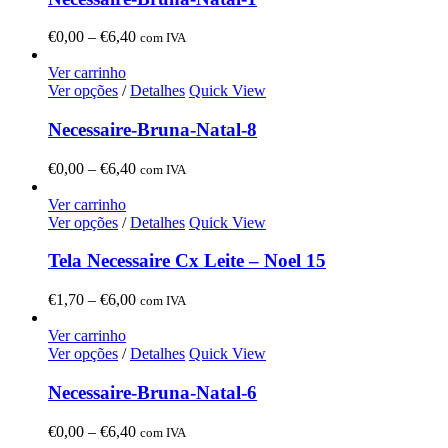
Price
€
0,00
–
€
6,40
com IVA
range:
€0,00
Ver carrinho
through
Ver opções
/
Detalhes
Quick View
€6,40
Necessaire-Bruna-Natal-8
Price
€
0,00
–
€
6,40
com IVA
range:
€0,00
Ver carrinho
through
Ver opções
/
Detalhes
Quick View
€6,40
Tela Necessaire Cx Leite – Noel 15
Price
€
1,70
–
€
6,00
com IVA
range:
€1,70
Ver carrinho
through
Ver opções
/
Detalhes
Quick View
€6,00
Necessaire-Bruna-Natal-6
Price
€
0,00
–
€
6,40
com IVA