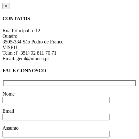
range:
€0,00
Close
×
product
through
quick
€6,40
CONTATOS
view
Rua Principal n. 12
Outeiro
3505-334 São Pedro de France
VISEU
Telm.: [+351] 92 811 70 71
Email: geral@ninoca.pt
FALE CONNOSCO
Nome
Email
Assunto