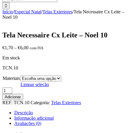
Início
/
Especial Natal
/
Telas Exteriores
/
Tela Necessaire Cx Leite –
Noel 10
Tela Necessaire Cx Leite – Noel 10
Price
€
1,70
–
€
6,00
com IVA
range:
Em stock
€1,70
through
TCN.10
€6,00
Materiais
Limpar seleção
Quantidade
de
Adicionar
Tela
REF:
TCN.10
Categoria:
Telas Exteriores
Necessaire
Cx
Descrição
Leite
Informação adicional
-
Avaliações (0)
Noel
10