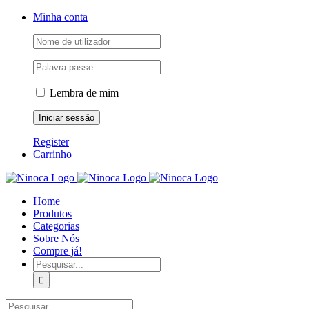
Skip
Facebook
Instagram
YouTube
Minha conta
to
content
Lembra de mim
Register
Carrinho
Home
Produtos
Categorias
Sobre Nós
Compre já!
Pesquisar
Pesquisar