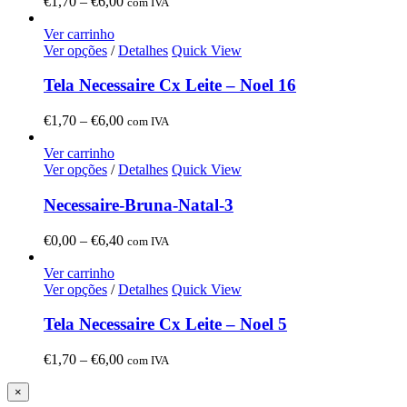
Price
€
1,70
–
€
6,00
com IVA
range:
€1,70
Ver carrinho
through
Ver opções
/
Detalhes
Quick View
€6,00
Tela Necessaire Cx Leite – Noel 16
Price
€
1,70
–
€
6,00
com IVA
range:
€1,70
Ver carrinho
through
Ver opções
/
Detalhes
Quick View
€6,00
Necessaire-Bruna-Natal-3
Price
€
0,00
–
€
6,40
com IVA
range:
€0,00
Ver carrinho
through
Ver opções
/
Detalhes
Quick View
€6,40
Tela Necessaire Cx Leite – Noel 5
Price
€
1,70
–
€
6,00
com IVA
range:
€1,70
Close
×
product