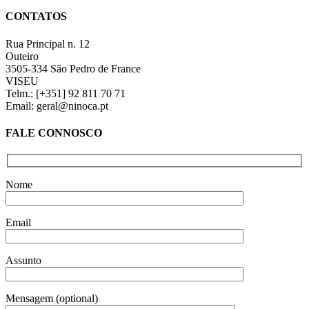
through
quick
€6,00
CONTATOS
view
Rua Principal n. 12
Outeiro
3505-334 São Pedro de France
VISEU
Telm.: [+351] 92 811 70 71
Email: geral@ninoca.pt
FALE CONNOSCO
Nome
Email
Assunto
Mensagem (optional)