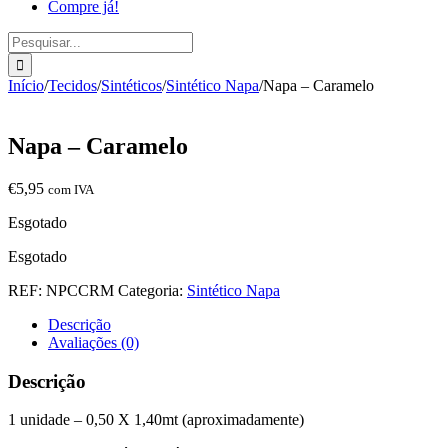
Compre já!
Pesquisar
Início
/
Tecidos
/
Sintéticos
/
Sintético Napa
/
Napa – Caramelo
Napa – Caramelo
€
5,95
com IVA
Esgotado
Esgotado
REF:
NPCCRM
Categoria:
Sintético Napa
Descrição
Avaliações (0)
Descrição
1 unidade – 0,50 X 1,40mt (aproximadamente)