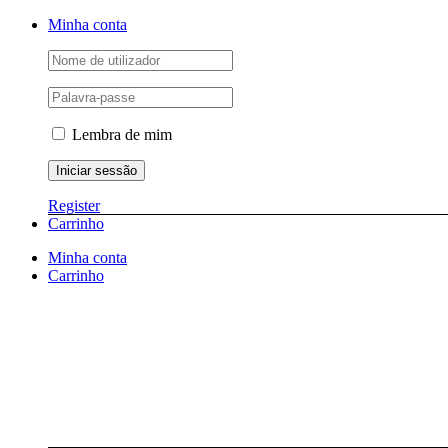
Skip
Facebook
Instagram
YouTube
Minha conta
to
content
Lembra de mim
Register
Carrinho
Minha conta
Carrinho