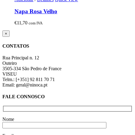
Napa Rosa Velho
€
11,70
com IVA
Close
×
product
quick
CONTATOS
view
Rua Principal n. 12
Outeiro
3505-334 São Pedro de France
VISEU
Telm.: [+351] 92 811 70 71
Email: geral@ninoca.pt
FALE CONNOSCO
Nome