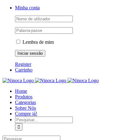
Skip
Facebook
Instagram
YouTube
Minha conta
to
content
Lembra de mim
Register
Carrinho
Home
Produtos
Categorias
Sobre Nós
Compre já!
Pesquisar
Pesquisar