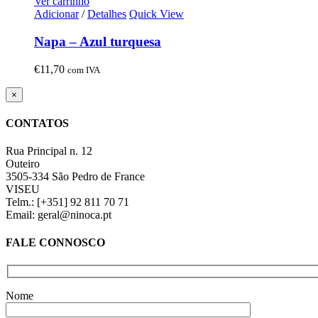
Ver carrinho
Adicionar
/
Detalhes
Quick View
Napa – Azul turquesa
€
11,70
com IVA
Close
×
product
quick
CONTATOS
view
Rua Principal n. 12
Outeiro
3505-334 São Pedro de France
VISEU
Telm.: [+351] 92 811 70 71
Email: geral@ninoca.pt
FALE CONNOSCO
Nome