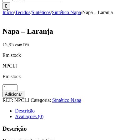
Início
/
Tecidos
/
Sintéticos
/
Sintético Napa
/
Napa – Laranja
Napa – Laranja
€
5,95
com IVA
Em stock
NPCLJ
Em stock
Quantidade
de
Adicionar
Napa
REF:
NPCLJ
Categoria:
Sintético Napa
-
Laranja
Descrição
Avaliações (0)
Descrição