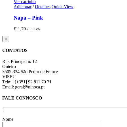
Ver carrinho
Adicionar
/
Detalhes
Quick View
Napa – Pink
€
11,70
com IVA
Close
×
product
quick
CONTATOS
view
Rua Principal n. 12
Outeiro
3505-334 São Pedro de France
VISEU
Telm.: [+351] 92 811 70 71
Email: geral@ninoca.pt
FALE CONNOSCO
Nome