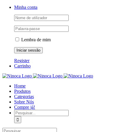
Skip
Facebook
Instagram
YouTube
Minha conta
to
content
Lembra de mim
Register
Carrinho
Home
Produtos
Categorias
Sobre Nós
Compre já!
Pesquisar
Pesquisar