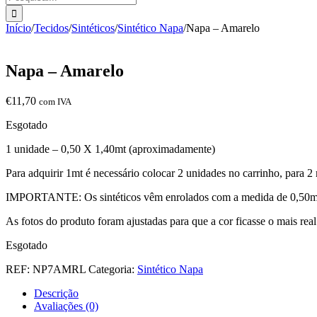
Início
/
Tecidos
/
Sintéticos
/
Sintético Napa
/
Napa – Amarelo
Napa – Amarelo
€
11,70
com IVA
Esgotado
1 unidade – 0,50 X 1,40mt (aproximadamente)
Para adquirir 1mt é necessário colocar 2 unidades no carrinho, para 2 
IMPORTANTE: Os sintéticos vêm enrolados com a medida de 0,50mt 
As fotos do produto foram ajustadas para que a cor ficasse o mais rea
Esgotado
REF:
NP7AMRL
Categoria:
Sintético Napa
Descrição
Avaliações (0)