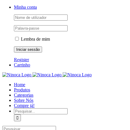
Skip
Facebook
Instagram
YouTube
Minha conta
to
content
Lembra de mim
Register
Carrinho
Home
Produtos
Categorias
Sobre Nós
Compre já!
Pesquisar
Pesquisar