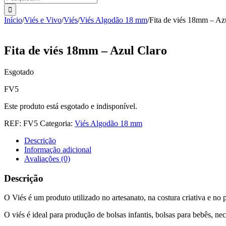
Início
/
Viés e Vivo
/
Viés
/
Viés Algodão 18 mm
/
Fita de viés 18mm – Az
Fita de viés 18mm – Azul Claro
Esgotado
FV5
Este produto está esgotado e indisponível.
REF:
FV5
Categoria:
Viés Algodão 18 mm
Descrição
Informação adicional
Avaliações (0)
Descrição
O Viés é um produto utilizado no artesanato, na costura criativa e n
O viés é ideal para produção de bolsas infantis, bolsas para bebês, nece