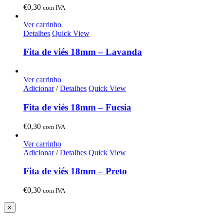
€
0,30
com IVA
Ver carrinho
Detalhes
Quick View
Fita de viés 18mm – Lavanda
Ver carrinho
Adicionar
/
Detalhes
Quick View
Fita de viés 18mm – Fucsia
€
0,30
com IVA
Ver carrinho
Adicionar
/
Detalhes
Quick View
Fita de viés 18mm – Preto
€
0,30
com IVA
Close
×
product