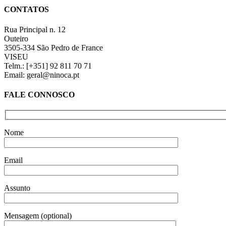
quick
CONTATOS
view
Rua Principal n. 12
Outeiro
3505-334 São Pedro de France
VISEU
Telm.: [+351] 92 811 70 71
Email: geral@ninoca.pt
FALE CONNOSCO
Nome
Email
Assunto
Mensagem (optional)