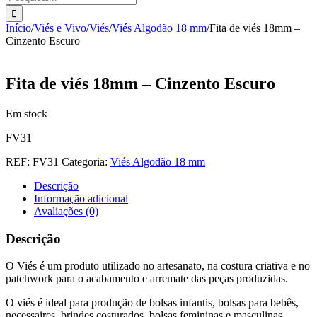
Início
/
Viés e Vivo
/
Viés
/
Viés Algodão 18 mm
/
Fita de viés 18mm –
Cinzento Escuro
Fita de viés 18mm – Cinzento Escuro
Em stock
FV31
REF:
FV31
Categoria:
Viés Algodão 18 mm
Descrição
Informação adicional
Avaliações (0)
Descrição
O Viés é um produto utilizado no artesanato, na costura criativa e no
patchwork para o acabamento e arremate das peças produzidas.
O viés é ideal para produção de bolsas infantis, bolsas para bebês,
necessaires, brindes costurados, bolsas femininas e masculinas,