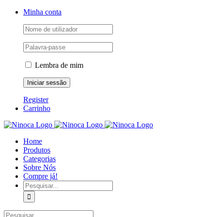
Skip
Facebook
Instagram
YouTube
Minha conta
to
content
Lembra de mim
Register
Carrinho
Home
Produtos
Categorias
Sobre Nós
Compre já!
Pesquisar
Pesquisar