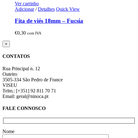
Ver carrinho
Adicionar
/
Detalhes
Quick View
Fita de viés 18mm – Fucsia
€
0,30
com IVA
Close
×
product
quick
CONTATOS
view
Rua Principal n. 12
Outeiro
3505-334 São Pedro de France
VISEU
Telm.: [+351] 92 811 70 71
Email: geral@ninoca.pt
FALE CONNOSCO
Nome