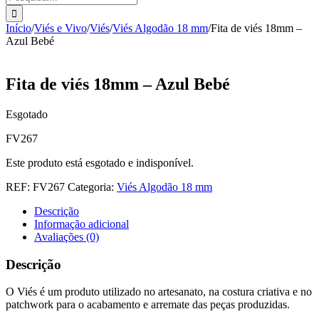
Início
/
Viés e Vivo
/
Viés
/
Viés Algodão 18 mm
/
Fita de viés 18mm –
Azul Bebé
Fita de viés 18mm – Azul Bebé
Esgotado
FV267
Este produto está esgotado e indisponível.
REF:
FV267
Categoria:
Viés Algodão 18 mm
Descrição
Informação adicional
Avaliações (0)
Descrição
O Viés é um produto utilizado no artesanato, na costura criativa e no
patchwork para o acabamento e arremate das peças produzidas.