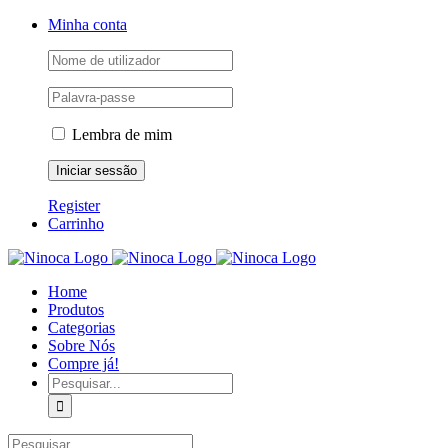
Skip
Facebook
Instagram
YouTube
Minha conta
to
content
Lembra de mim
Register
Carrinho
Home
Produtos
Categorias
Sobre Nós
Compre já!
Pesquisar
Pesquisar