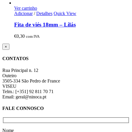
Ver carrinho
Adicionar
/
Detalhes
Quick View
Fita de viés 18mm – Lilás
€
0,30
com IVA
Close
×
product
quick
CONTATOS
view
Rua Principal n. 12
Outeiro
3505-334 São Pedro de France
VISEU
Telm.: [+351] 92 811 70 71
Email: geral@ninoca.pt
FALE CONNOSCO
Nome