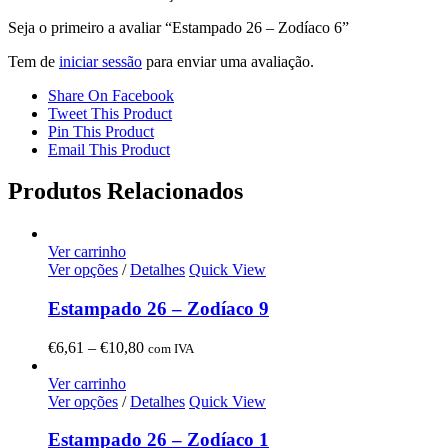
Seja o primeiro a avaliar “Estampado 26 – Zodíaco 6”
Tem de
iniciar sessão
para enviar uma avaliação.
Share On Facebook
Tweet This Product
Pin This Product
Email This Product
Produtos Relacionados
Ver carrinho
Ver opções
/
Detalhes
Quick View
Estampado 26 – Zodíaco 9
Price
€
6,61
–
€
10,80
com IVA
range:
€6,61
Ver carrinho
through
Ver opções
/
Detalhes
Quick View
€10,80
Estampado 26 – Zodíaco 1