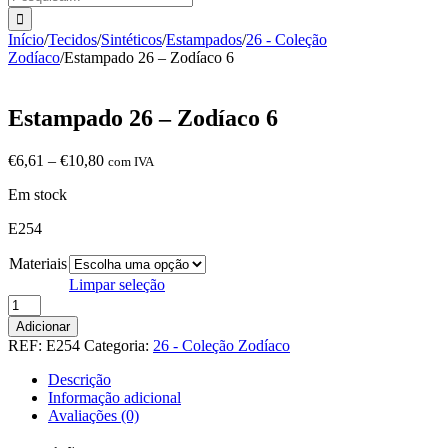
Início
/
Tecidos
/
Sintéticos
/
Estampados
/
26 - Coleção
Zodíaco
/
Estampado 26 – Zodíaco 6
Estampado 26 – Zodíaco 6
Price
€
6,61
–
€
10,80
com IVA
range:
Em stock
€6,61
through
E254
€10,80
Materiais
Limpar seleção
Quantidade
de
Adicionar
Estampado
REF:
E254
Categoria:
26 - Coleção Zodíaco
26
-
Descrição
Zodíaco
Informação adicional
6
Avaliações (0)