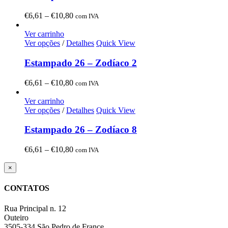
Price
€
6,61
–
€
10,80
com IVA
range:
€6,61
Ver carrinho
through
Ver opções
/
Detalhes
Quick View
€10,80
Estampado 26 – Zodíaco 2
Price
€
6,61
–
€
10,80
com IVA
range:
€6,61
Ver carrinho
through
Ver opções
/
Detalhes
Quick View
€10,80
Estampado 26 – Zodíaco 8
Price
€
6,61
–
€
10,80
com IVA
range:
€6,61
Close
×
product
through
quick
€10,80
CONTATOS
view
Rua Principal n. 12
Outeiro
3505-334 São Pedro de France