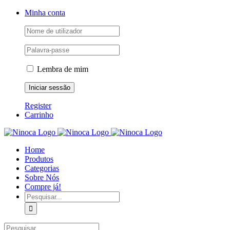
Skip
Facebook
Instagram
YouTube
Minha conta
to
content
Lembra de mim
Register
Carrinho
Home
Produtos
Categorias
Sobre Nós
Compre já!
Pesquisar
Pesquisar