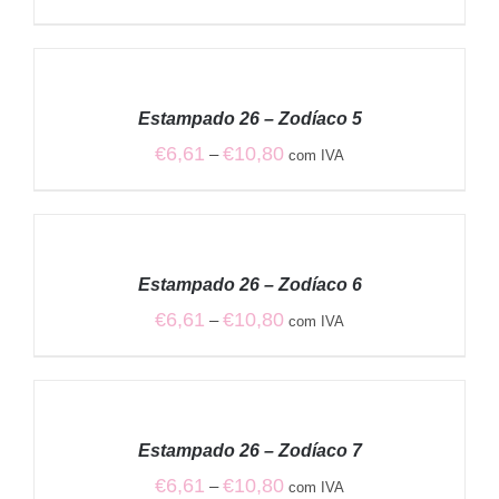
range:
€6,61
VER
through
OPÇÕES
€10,80
/
Estampado 26 – Zodíaco 5
DETALHES
Price
€
6,61
€
10,80
–
com IVA
range:
€6,61
VER
through
OPÇÕES
€10,80
/
Estampado 26 – Zodíaco 6
DETALHES
Price
€
6,61
€
10,80
–
com IVA
range:
€6,61
VER
through
OPÇÕES
€10,80
/
Estampado 26 – Zodíaco 7
DETALHES
Price
€
6,61
€
10,80
–
com IVA