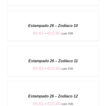
range:
€6,61
VER
through
OPÇÕES
€10,80
/
Estampado 26 – Zodíaco 10
DETALHES
Price
€
6,61
€
10,80
–
com IVA
range:
€6,61
VER
through
OPÇÕES
€10,80
/
Estampado 26 – Zodíaco 11
DETALHES
Price
€
6,61
€
10,80
–
com IVA
range:
€6,61
VER
through
OPÇÕES
€10,80
/
Estampado 26 – Zodíaco 12
DETALHES
Price
€
6,61
€
10,80
–
com IVA