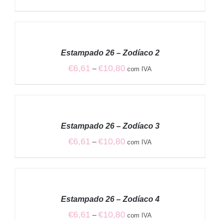
range:
€6,61
VER
through
OPÇÕES
€10,80
/
Estampado 26 – Zodíaco 2
DETALHES
Price
€
6,61
€
10,80
–
com IVA
range:
€6,61
VER
through
OPÇÕES
€10,80
/
Estampado 26 – Zodíaco 3
DETALHES
Price
€
6,61
€
10,80
–
com IVA
range:
€6,61
VER
through
OPÇÕES
€10,80
/
Estampado 26 – Zodíaco 4
DETALHES
Price
€
6,61
€
10,80
–
com IVA