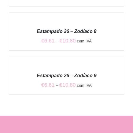
range:
€6,61
VER
through
OPÇÕES
€10,80
/
Estampado 26 – Zodíaco 8
DETALHES
Price
€
6,61
€
10,80
–
com IVA
range:
€6,61
VER
through
OPÇÕES
€10,80
/
Estampado 26 – Zodíaco 9
DETALHES
Price
€
6,61
€
10,80
–
com IVA
range:
€6,61
through
€10,80