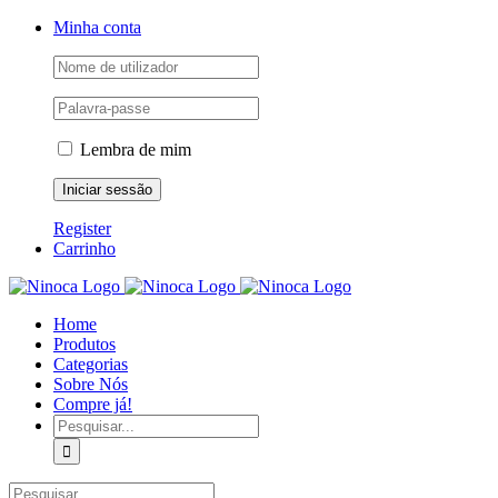
Skip
Facebook
Instagram
YouTube
Minha conta
to
content
Lembra de mim
Register
Carrinho
Home
Produtos
Categorias
Sobre Nós
Compre já!
Pesquisar
Pesquisar