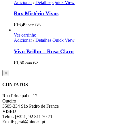
Adicionar
/
Detalhes
Quick View
Box Mistério Vivos
€
16,49
com IVA
Ver carrinho
Adicionar
/
Detalhes
Quick View
Vivo Brilho – Rosa Claro
€
1,50
com IVA
Close
×
product
quick
CONTATOS
view
Rua Principal n. 12
Outeiro
3505-334 São Pedro de France
VISEU
Telm.: [+351] 92 811 70 71
Email: geral@ninoca.pt