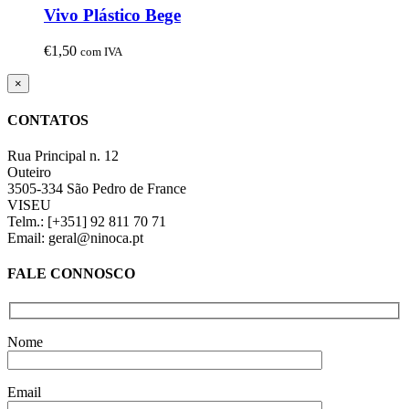
Vivo Plástico Bege
€
1,50
com IVA
Close
×
product
quick
CONTATOS
view
Rua Principal n. 12
Outeiro
3505-334 São Pedro de France
VISEU
Telm.: [+351] 92 811 70 71
Email: geral@ninoca.pt
FALE CONNOSCO
Nome
Email