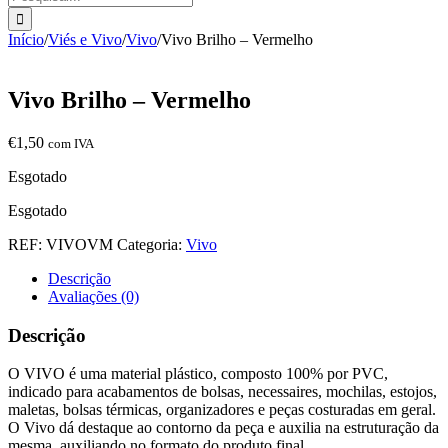
Início
/
Viés e Vivo
/
Vivo
/
Vivo Brilho – Vermelho
Vivo Brilho – Vermelho
€
1,50
com IVA
Esgotado
Esgotado
REF:
VIVOVM
Categoria:
Vivo
Descrição
Avaliações (0)
Descrição
O VIVO é uma material plástico, composto 100% por PVC,
indicado para acabamentos de bolsas, necessaires, mochilas, estojos,
maletas, bolsas térmicas, organizadores e peças costuradas em geral.
O Vivo dá destaque ao contorno da peça e auxilia na estruturação da
mesma, auxiliando no formato do produto final.