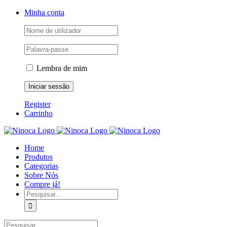
Skip
Facebook
Instagram
YouTube
Minha conta
to
content
Lembra de mim
Register
Carrinho
Home
Produtos
Categorias
Sobre Nós
Compre já!
Pesquisar
Pesquisar