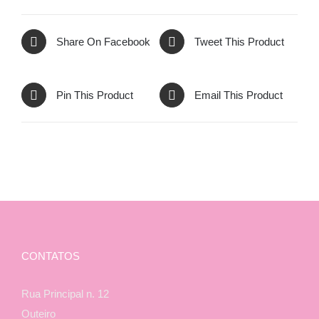
Share On Facebook
Tweet This Product
Pin This Product
Email This Product
CONTATOS
Rua Principal n. 12
Outeiro