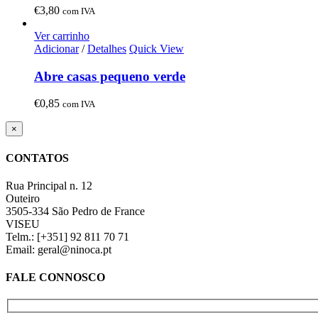
€
3,80
com IVA
Ver carrinho
Adicionar
/
Detalhes
Quick View
Abre casas pequeno verde
€
0,85
com IVA
Close
×
product
quick
CONTATOS
view
Rua Principal n. 12
Outeiro
3505-334 São Pedro de France
VISEU
Telm.: [+351] 92 811 70 71
Email: geral@ninoca.pt
FALE CONNOSCO