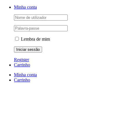
Skip
Facebook
Instagram
YouTube
Minha conta
to
content
Lembra de mim
Register
Carrinho
Minha conta
Carrinho