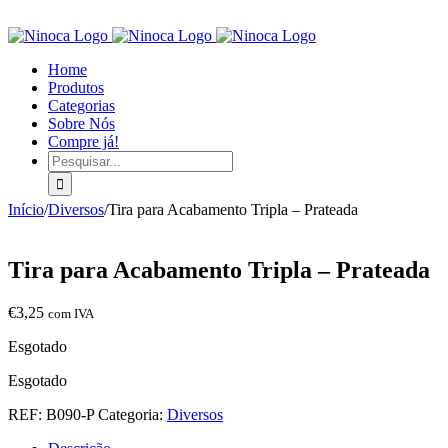
Home
Produtos
Categorias
Sobre Nós
Compre já!
Pesquisar
Início
/
Diversos
/
Tira para Acabamento Tripla – Prateada
Tira para Acabamento Tripla – Prateada
€
3,25
com IVA
Esgotado
Esgotado
REF:
B090-P
Categoria:
Diversos