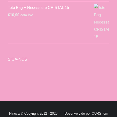
Tote Bag + Necessaire CRISTAL 15
€
10,90
com IVA
SIGA-NOS
Ninoca © Copyright 2012 -
2026 | Desenvolvido por
OURS
em