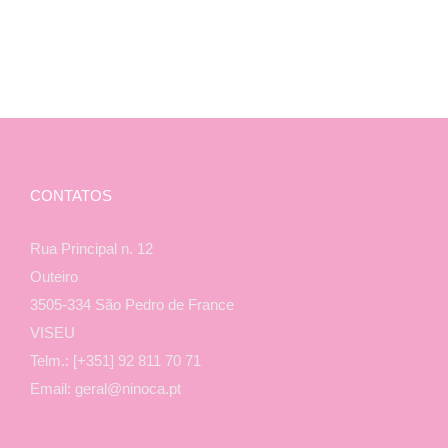
CONTATOS
Rua Principal n. 12
Outeiro
3505-334 São Pedro de France
VISEU
Telm.: [+351] 92 811 70 71
Email: geral@ninoca.pt