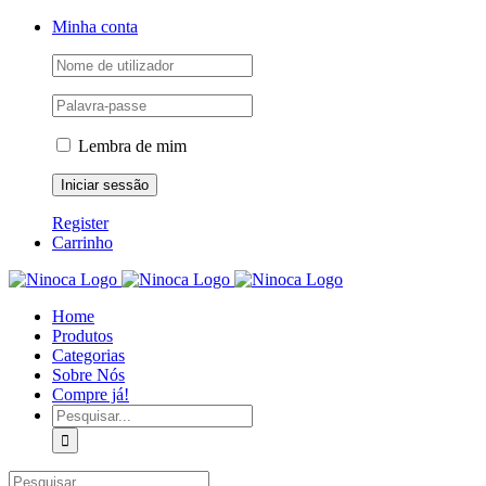
Skip
Facebook
Instagram
YouTube
Minha conta
to
content
Lembra de mim
Register
Carrinho
Home
Produtos
Categorias
Sobre Nós
Compre já!
Pesquisar
Pesquisar