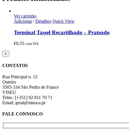
Ver carrinho
Adicionar
/
Detalhes
Quick View
Terminal Tassel Recartilhado – Prateado
€
0,55
com IVA
Close
×
product
quick
CONTATOS
view
Rua Principal n. 12
Outeiro
3505-334 São Pedro de France
VISEU
Telm.: [+351] 92 811 70 71
Email: geral@ninoca.pt
FALE CONNOSCO