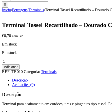
Início
/
Ferragens
/
Terminais
/
Terminal Tassel Recartilhado – Dourado Ca
Terminal Tassel Recartilhado – Dourado Ca
€
0,70
com IVA
Em stock
Em stock
Quantidade
de
Adicionar
Terminal
REF:
TR010
Categoria:
Terminais
Tassel
Recartilhado
Descrição
-
Avaliações (0)
Dourado
Cataforético
Descrição
(Verniz)
Terminal para acabamento em cordões, tiras e pingentes tipo tassel. Po