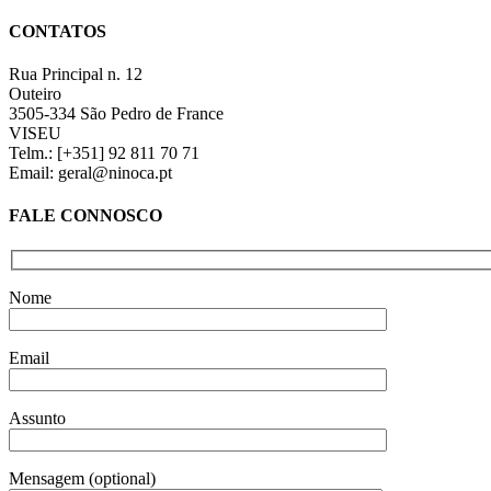
product
quick
CONTATOS
view
Rua Principal n. 12
Outeiro
3505-334 São Pedro de France
VISEU
Telm.: [+351] 92 811 70 71
Email: geral@ninoca.pt
FALE CONNOSCO
Nome
Email
Assunto
Mensagem (optional)