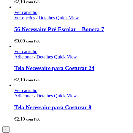
€
2,10
com IVA
Ver carrinho
Ver opções
/
Detalhes
Quick View
56 Necessaire Pré-Escolar – Boneca 7
€
0,00
com IVA
Ver carrinho
Adicionar
/
Detalhes
Quick View
Tela Necessaire para Costurar 24
€
2,10
com IVA
Ver carrinho
Adicionar
/
Detalhes
Quick View
Tela Necessaire para Costurar 8
€
2,10
com IVA
Close
×