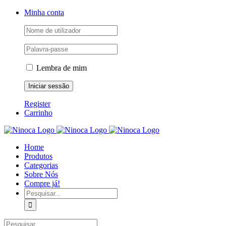
Skip
Facebook
Instagram
YouTube
Minha conta
to
content
Lembra de mim
Register
Carrinho
Home
Produtos
Categorias
Sobre Nós
Compre já!
Pesquisar
Pesquisar