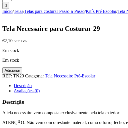
Início
/
Telas
/
Telas para costurar Passo-a-Passo
/
Kit´s Pré Escolar
/
Tela 
Tela Necessaire para Costurar 29
€
2,10
com IVA
Em stock
Em stock
Quantidade
Adicionar
de
REF:
TN29
Categoria:
Tela Necessaire Pré-Escolar
Tela
Necessaire
Descrição
para
Avaliações (0)
Costurar
29
Descrição
A tela necessaire vem composta exclusivamente pela tela exterior.
ATENÇÃO: Não vem com o restante material, como o forro, fecho, en