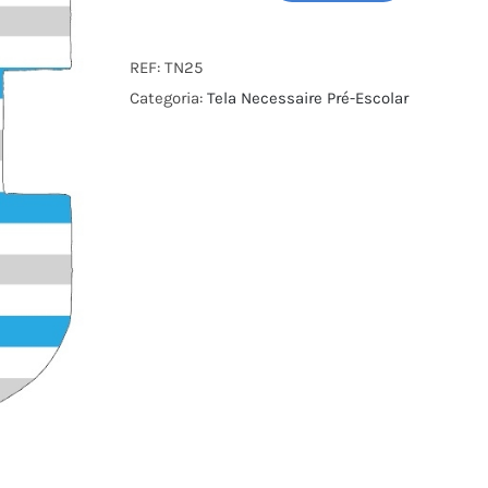
de
Tela
REF:
TN25
Necessaire
Categoria:
Tela Necessaire Pré-Escolar
para
Costurar
25