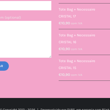
Tote Bag + Necessaire
CRISTAL 17
m (optional)
€
10,90
com IVA
Tote Bag + Necessaire
CRISTAL 16
€
10,90
com IVA
Tote Bag + Necessaire
CRISTAL 15
€
10,90
com IVA
© Copyright 2012 -
2026 | Desenvolvido por
OURS
em parceria com
Blink