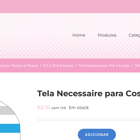
Home
Produtos
Categ
sturar Passo-a-Passo
/
Kit´s Pré Escolar
/
Tela Necessaire Pré-Escolar
/
Te
Tela Necessaire para Cos
€
2,10
Em stock
com IVA
ADICIONAR
Quantidade