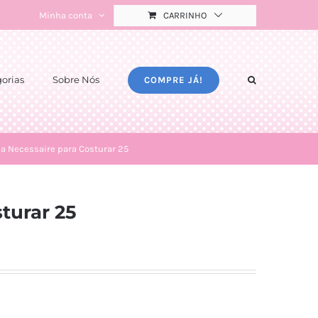
Minha conta
CARRINHO
orias
Sobre Nós
COMPRE JÁ!
la Necessaire para Costurar 25
turar 25