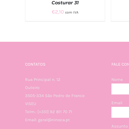
Costurar 31
€
2,10
com IVA
ADICIONAR
/
QUICK VIEW
A
CONTATOS
FALE CO
Rua Principal n. 12
Nome
Outeiro
3505-334 São Pedro de France
Email
VISEU
Telm.: [+351] 92 811 70 71
Email: geral@ninoca.pt
Assunto