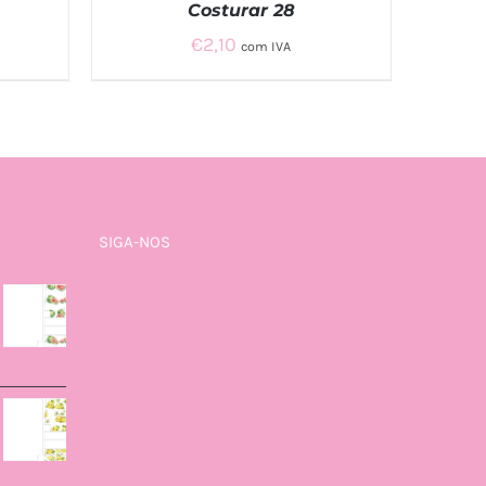
Costurar 28
€
2,10
com IVA
EW
ADICIONAR
/
QUICK VIEW
SIGA-NOS