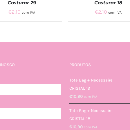
Costurar 29
Costurar 18
€
2,10
€
2,10
com IVA
com IVA
DICIONAR
/
QUICK VIEW
ADICIONAR
/
QUICK VI
NNOSCO
PRODUTOS
Tote Bag + Necessaire
CRISTAL 19
€
10,90
com IVA
Tote Bag + Necessaire
CRISTAL 18
€
10,90
com IVA