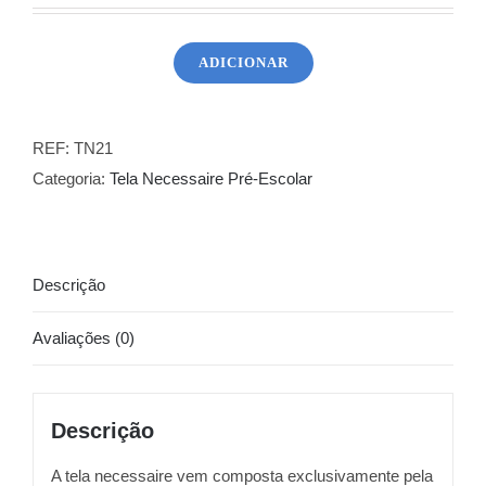
ADICIONAR
Quantidade
de
Tela
REF:
TN21
Necessaire
Categoria:
Tela Necessaire Pré-Escolar
para
Costurar
21
Descrição
Avaliações (0)
Descrição
A tela necessaire vem composta exclusivamente pela