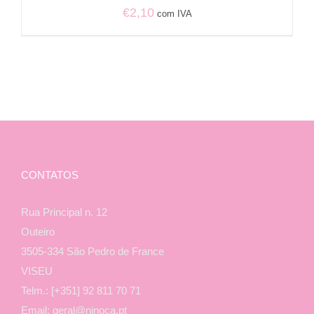
€
2,10
com IVA
CONTATOS
Rua Principal n. 12
Outeiro
3505-334 São Pedro de France
VISEU
Telm.: [+351] 92 811 70 71
Email: geral@ninoca.pt