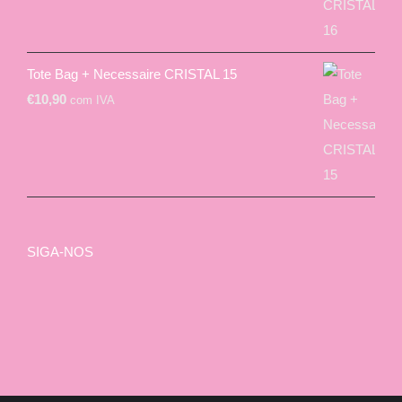
Tote Bag + Necessaire CRISTAL 15
€
10,90
com IVA
SIGA-NOS