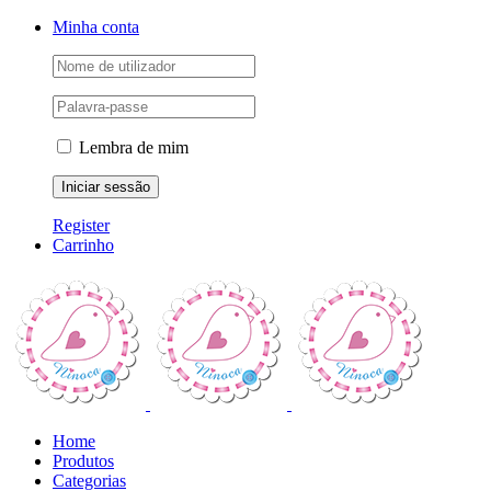
Skip
Facebook
Instagram
YouTube
Minha conta
to
content
Lembra de mim
Register
Carrinho
Home
Produtos
Categorias