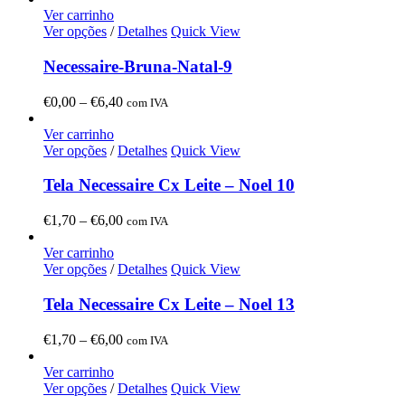
Ver carrinho
Ver opções
/
Detalhes
Quick View
Necessaire-Bruna-Natal-9
Price
€
0,00
–
€
6,40
com IVA
range:
€0,00
Ver carrinho
through
Ver opções
/
Detalhes
Quick View
€6,40
Tela Necessaire Cx Leite – Noel 10
Price
€
1,70
–
€
6,00
com IVA
range:
€1,70
Ver carrinho
through
Ver opções
/
Detalhes
Quick View
€6,00
Tela Necessaire Cx Leite – Noel 13
Price
€
1,70
–
€
6,00
com IVA
range:
€1,70
Ver carrinho
through
Ver opções
/
Detalhes
Quick View
€6,00