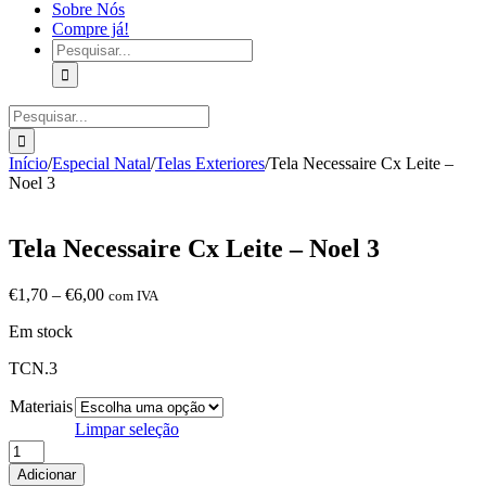
Sobre Nós
Compre já!
Pesquisar
Pesquisar
Início
/
Especial Natal
/
Telas Exteriores
/
Tela Necessaire Cx Leite –
Noel 3
Tela Necessaire Cx Leite – Noel 3
Price
€
1,70
–
€
6,00
com IVA
range:
Em stock
€1,70
through
TCN.3
€6,00
Materiais
Limpar seleção
Quantidade
de
Adicionar