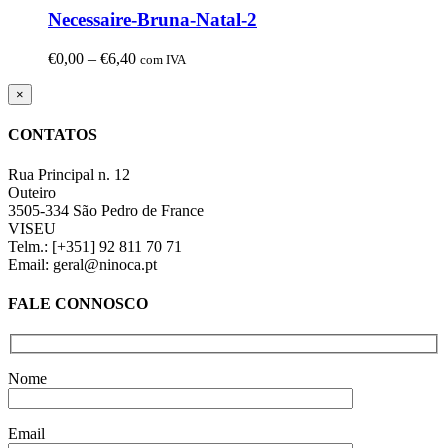
Necessaire-Bruna-Natal-2
Price
€
0,00
–
€
6,40
com IVA
range:
€0,00
Close
×
product
through
quick
€6,40
CONTATOS
view
Rua Principal n. 12
Outeiro
3505-334 São Pedro de France
VISEU
Telm.: [+351] 92 811 70 71
Email: geral@ninoca.pt
FALE CONNOSCO
Nome
Email