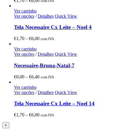
Price
€
1,70
–
€
6,00
com IVA
range:
€1,70
Ver carrinho
through
Ver opções
/
Detalhes
Quick View
€6,00
Tela Necessaire Cx Leite – Noel 4
Price
€
1,70
–
€
6,00
com IVA
range:
€1,70
Ver carrinho
through
Ver opções
/
Detalhes
Quick View
€6,00
Necessaire-Bruna-Natal-7
Price
€
0,00
–
€
6,40
com IVA
range:
€0,00
Ver carrinho
through
Ver opções
/
Detalhes
Quick View
€6,40
Tela Necessaire Cx Leite – Noel 14
Price
€
1,70
–
€
6,00
com IVA
range:
€1,70
Close
×
product