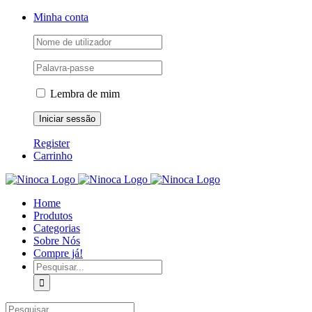
Skip
Facebook
Instagram
YouTube
Minha conta
to
content
Lembra de mim
Register
Carrinho
Home
Produtos
Categorias
Sobre Nós
Compre já!
Pesquisar
Pesquisar