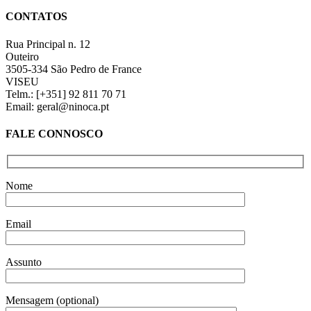
through
quick
€6,00
CONTATOS
view
Rua Principal n. 12
Outeiro
3505-334 São Pedro de France
VISEU
Telm.: [+351] 92 811 70 71
Email: geral@ninoca.pt
FALE CONNOSCO
Nome
Email
Assunto
Mensagem (optional)