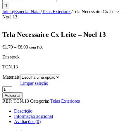
Início
/
Especial Natal
/
Telas Exteriores
/
Tela Necessaire Cx Leite –
Noel 13
Tela Necessaire Cx Leite – Noel 13
Price
€
1,70
–
€
6,00
com IVA
range:
Em stock
€1,70
through
TCN.13
€6,00
Materiais
Limpar seleção
Quantidade
de
Adicionar
Tela
REF:
TCN.13
Categoria:
Telas Exteriores
Necessaire
Cx
Descrição
Leite
Informação adicional
-
Avaliações (0)
Noel
13