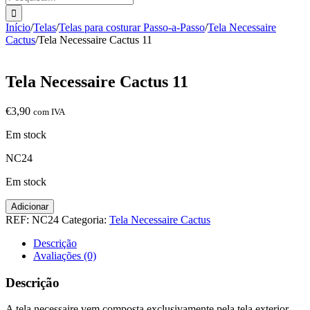
Início
/
Telas
/
Telas para costurar Passo-a-Passo
/
Tela Necessaire
Cactus
/
Tela Necessaire Cactus 11
Tela Necessaire Cactus 11
€
3,90
com IVA
Em stock
NC24
Em stock
Quantidade
Adicionar
de
REF:
NC24
Categoria:
Tela Necessaire Cactus
Tela
Necessaire
Descrição
Cactus
Avaliações (0)
11
Descrição
A tela necessaire vem composta exclusivamente pela tela exterior.