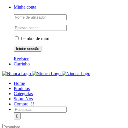
Skip
Facebook
Instagram
YouTube
Minha conta
to
content
Lembra de mim
Register
Carrinho
Home
Produtos
Categorias
Sobre Nós
Compre já!
Pesquisar
Pesquisar