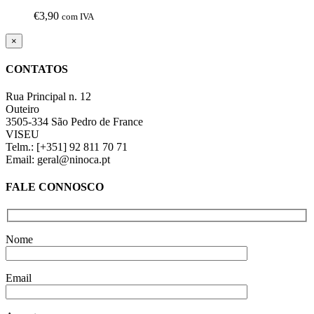
€
3,90
com IVA
Close
×
product
quick
CONTATOS
view
Rua Principal n. 12
Outeiro
3505-334 São Pedro de France
VISEU
Telm.: [+351] 92 811 70 71
Email: geral@ninoca.pt
FALE CONNOSCO
Nome
Email