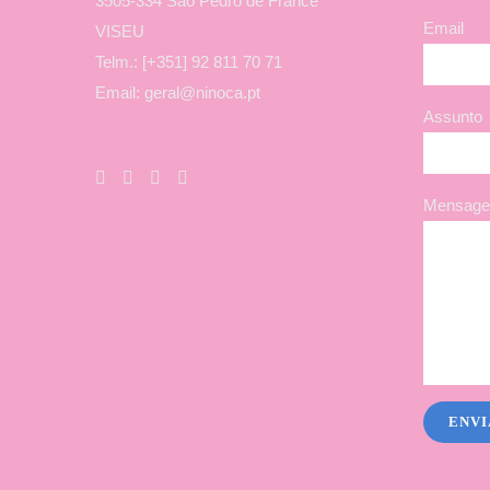
3505-334 São Pedro de France
Email
VISEU
Telm.: [+351] 92 811 70 71
Email: geral@ninoca.pt
Assunto
Mensagem