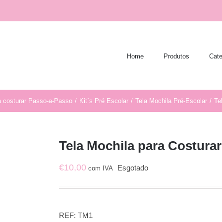
Home
Produtos
Cate
a costurar Passo-a-Passo
/
Kit´s Pré Escolar
/
Tela Mochila Pré-Escolar
/
Te
Tela Mochila para Costurar
€
10,00
Esgotado
com IVA
REF:
TM1