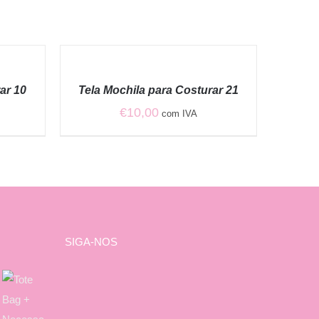
ADICIONAR
/
QUICK
ar 10
Tela Mochila para Costurar 21
VIEW
€
10,00
com IVA
SIGA-NOS