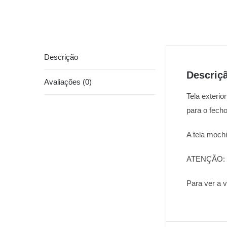
Descrição
Descriç
Avaliações (0)
Tela exterio
para o fecho
A tela moch
ATENÇÃO: Nã
Para ver a 