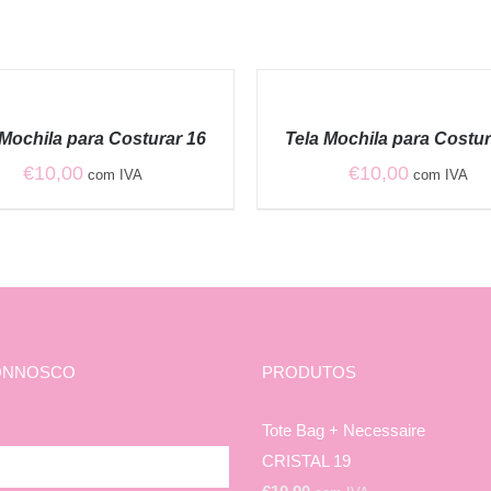
AR
ADICIONAR
/
QUICK
 Mochila para Costurar 16
Tela Mochila para Costur
VIEW
€
10,00
€
10,00
com IVA
com IVA
ONNOSCO
PRODUTOS
Tote Bag + Necessaire
CRISTAL 19