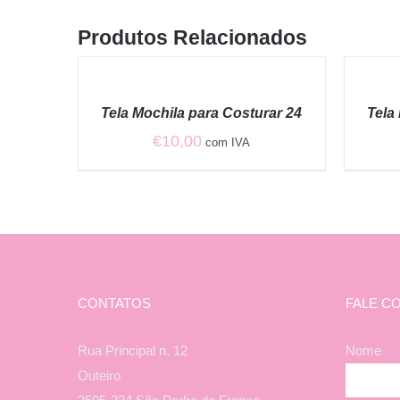
Produtos Relacionados
ADICIONAR
ADICION
/
/
QUICK
QUICK
Tela Mochila para Costurar 24
Tela
VIEW
VIEW
€
10,00
com IVA
CONTATOS
FALE C
Rua Principal n. 12
Nome
Outeiro