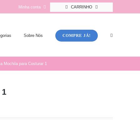
Minha conta
CARRINHO
COMPRE JÁ!
gorias
Sobre Nós
la Mochila para Costurar 1
 1