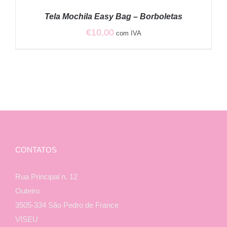
/
Tela Mochila Easy Bag – Borboletas
DETALHES
€
10,00
com IVA
CONTATOS
Rua Principal n. 12
Outeiro
3505-334 São Pedro de France
VISEU