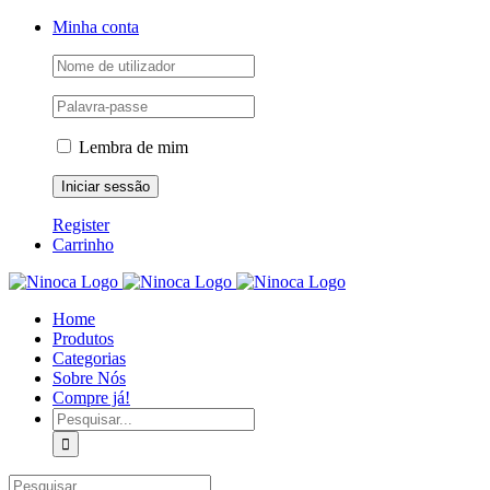
Skip
Facebook
Instagram
YouTube
Minha conta
to
content
Lembra de mim
Register
Carrinho
Home
Produtos
Categorias
Sobre Nós
Compre já!
Pesquisar
Pesquisar