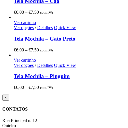
Tela Mochila – Cão
Price
€
6,00
–
€
7,50
com IVA
range:
€6,00
Ver carrinho
through
Ver opções
/
Detalhes
Quick View
€7,50
Tela Mochila – Gato Preto
Price
€
6,00
–
€
7,50
com IVA
range:
€6,00
Ver carrinho
through
Ver opções
/
Detalhes
Quick View
€7,50
Tela Mochila – Pinguim
Price
€
6,00
–
€
7,50
com IVA
range:
€6,00
Close
×
product
through
quick
€7,50
CONTATOS
view
Rua Principal n. 12
Outeiro