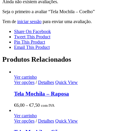
Ainda não existem avaliações.
Seja o primeiro a avaliar “Tela Mochila – Coelho”
Tem de
iniciar sessão
para enviar uma avaliação.
Share On Facebook
Tweet This Product
Pin This Product
Email This Product
Produtos Relacionados
Ver carrinho
Ver opções
/
Detalhes
Quick View
Tela Mochila – Raposa
Price
€
6,00
–
€
7,50
com IVA
range:
€6,00
Ver carrinho
through
Ver opções
/
Detalhes
Quick View
€7,50