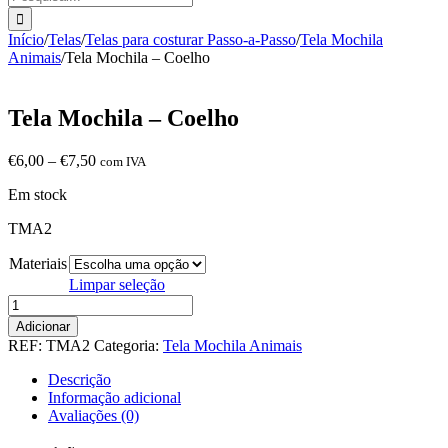
Início
/
Telas
/
Telas para costurar Passo-a-Passo
/
Tela Mochila
Animais
/
Tela Mochila – Coelho
Tela Mochila – Coelho
Price
€
6,00
–
€
7,50
com IVA
range:
Em stock
€6,00
through
TMA2
€7,50
Materiais
Limpar seleção
Quantidade
de
Adicionar
Tela
REF:
TMA2
Categoria:
Tela Mochila Animais
Mochila
-
Descrição
Coelho
Informação adicional
Avaliações (0)