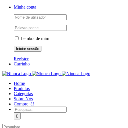
Skip
Facebook
Instagram
YouTube
Minha conta
to
content
Lembra de mim
Register
Carrinho
Home
Produtos
Categorias
Sobre Nós
Compre já!
Pesquisar
Pesquisar