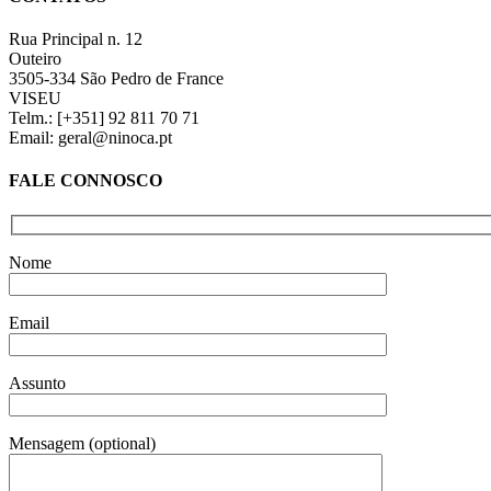
view
Rua Principal n. 12
Outeiro
3505-334 São Pedro de France
VISEU
Telm.: [+351] 92 811 70 71
Email: geral@ninoca.pt
FALE CONNOSCO
Nome
Email
Assunto
Mensagem (optional)