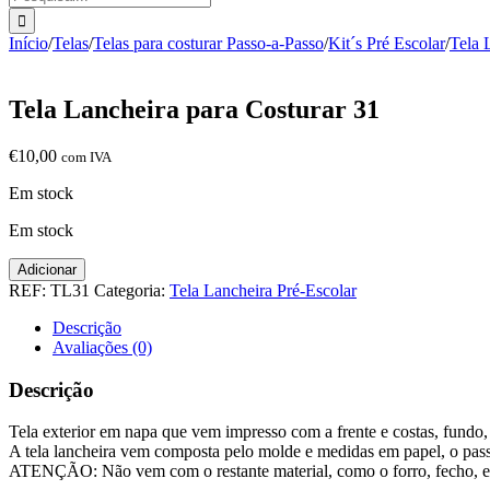
Início
/
Telas
/
Telas para costurar Passo-a-Passo
/
Kit´s Pré Escolar
/
Tela 
Tela Lancheira para Costurar 31
€
10,00
com IVA
Em stock
Em stock
Quantidade
Adicionar
de
REF:
TL31
Categoria:
Tela Lancheira Pré-Escolar
Tela
Lancheira
Descrição
para
Avaliações (0)
Costurar
31
Descrição
Tela exterior em napa que vem impresso com a frente e costas, fundo, l
A tela lancheira vem composta pelo molde e medidas em papel, o passo 
ATENÇÃO: Não vem com o restante material, como o forro, fecho, en