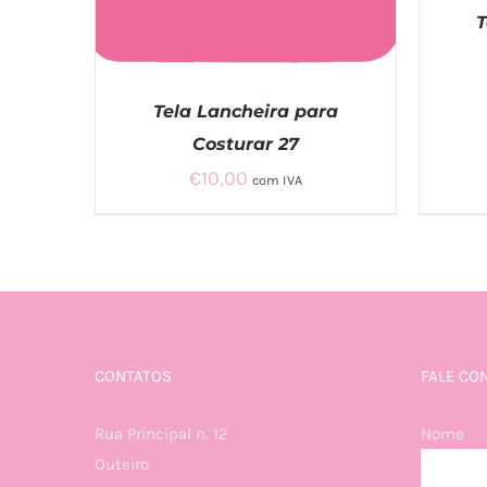
T
ADI
Tela Lancheira para
Costurar 27
€
10,00
com IVA
ADICIONAR
/
QUICK VIEW
CONTATOS
FALE CO
Rua Principal n. 12
Nome
Outeiro