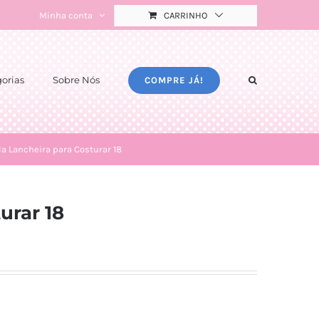
Minha conta
CARRINHO
orias
Sobre Nós
COMPRE JÁ!
la Lancheira para Costurar 18
urar 18