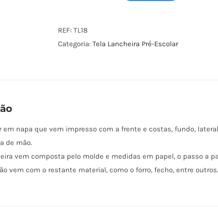
de
Tela
REF:
TL18
Lancheira
Categoria:
Tela Lancheira Pré-Escolar
para
Costurar
18
ção
or em napa que vem impresso com a frente e costas, fundo, lateral 
ça de mão.
heira vem composta pelo molde e medidas em papel, o passo a pass
o vem com o restante material, como o forro, fecho, entre outros