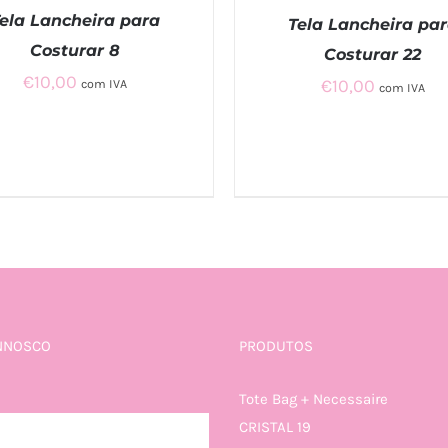
ela Lancheira para
Tela Lancheira pa
Costurar 8
Costurar 22
CIONAR
/
QUICK
€
10,00
€
10,00
ADICIONAR
/
QUICK
com IVA
com IVA
VIEW
VIEW
NNOSCO
PRODUTOS
Tote Bag + Necessaire
CRISTAL 19