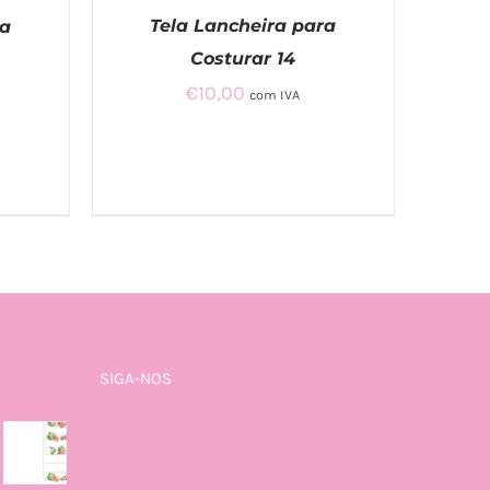
Tela Lancheira para
ra
Costurar 14
€
10,00
com IVA
ADICIONAR
/
QUICK VIEW
SIGA-NOS