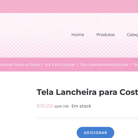
Home
Produtos
Categ
costurar Passo-a-Passo
/
Kit´s Pré Escolar
/
Tela Lancheira Pré-Escolar
/
Te
Tela Lancheira para Cost
€
10,00
Em stock
com IVA
ADICIONAR
Quantidade