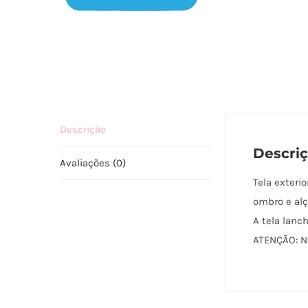
Descrição
Descri
Avaliações (0)
Tela exteri
ombro e al
A tela lanc
ATENÇÃO: Nã