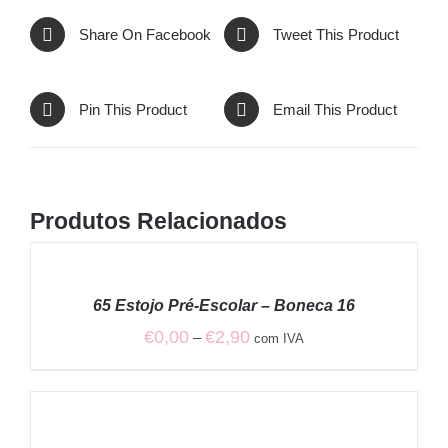
Share On Facebook
Tweet This Product
Pin This Product
Email This Product
Produtos Relacionados
VER
OPÇÕES
/
65 Estojo Pré-Escolar – Boneca 16
DETALHES
Price
€
0,00
€
2,90
–
com IVA
range:
€0,00
through
ADICIONAR
/
€2,90