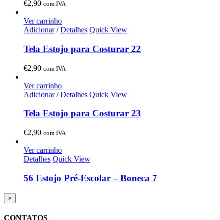
€
2,90
com IVA
Ver carrinho
Adicionar
/
Detalhes
Quick View
Tela Estojo para Costurar 22
€
2,90
com IVA
Ver carrinho
Adicionar
/
Detalhes
Quick View
Tela Estojo para Costurar 23
€
2,90
com IVA
Ver carrinho
Detalhes
Quick View
56 Estojo Pré-Escolar – Boneca 7
Close
×
product
quick
CONTATOS
view