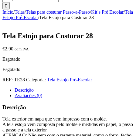
Início
/
Telas
/
Telas para costurar Passo-a-Passo
/
Kit´s Pré Escolar
/
Tela
Estojo Pré-Escolar
/
Tela Estojo para Costurar 28
Tela Estojo para Costurar 28
€
2,90
com IVA
Esgotado
Esgotado
REF:
TE28
Categoria:
Tela Estojo Pré-Escolar
Descrição
Avaliações (0)
Descrição
Tela exterior em napa que vem impresso com o molde.
A tela estojo vem composta pelo molde e medidas em papel, o passo
a passo e a tela exterior.
ATENÇÃO: Não vem com o restante material, como o forro, fecho,