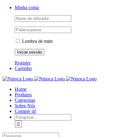
Skip
Facebook
Instagram
YouTube
Minha conta
to
content
Lembra de mim
Register
Carrinho
Home
Produtos
Categorias
Sobre Nós
Compre já!
Pesquisar
Pesquisar