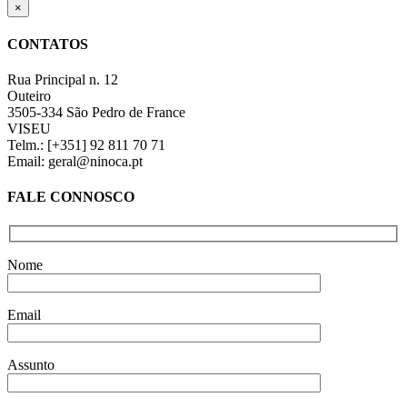
Close
×
product
quick
CONTATOS
view
Rua Principal n. 12
Outeiro
3505-334 São Pedro de France
VISEU
Telm.: [+351] 92 811 70 71
Email: geral@ninoca.pt
FALE CONNOSCO
Nome
Email
Assunto