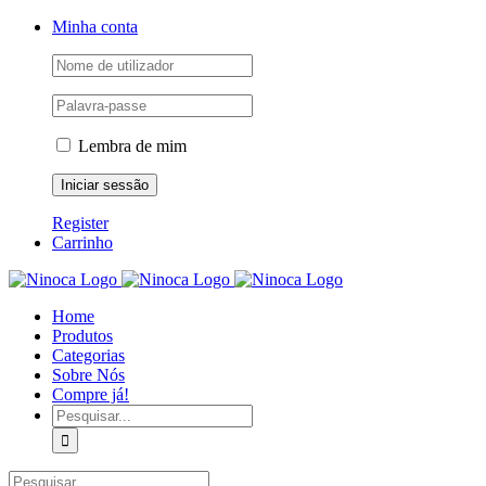
Skip
Facebook
Instagram
YouTube
Minha conta
to
content
Lembra de mim
Register
Carrinho
Home
Produtos
Categorias
Sobre Nós
Compre já!
Pesquisar
Pesquisar