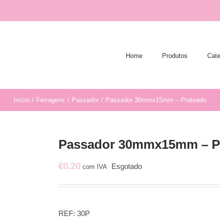
Home
Produtos
Cate
Início
/
Ferragens
/
Passador
/
Passador 30mmx15mm – Prateado
Passador 30mmx15mm – P
€
0,20
Esgotado
com IVA
REF:
30P