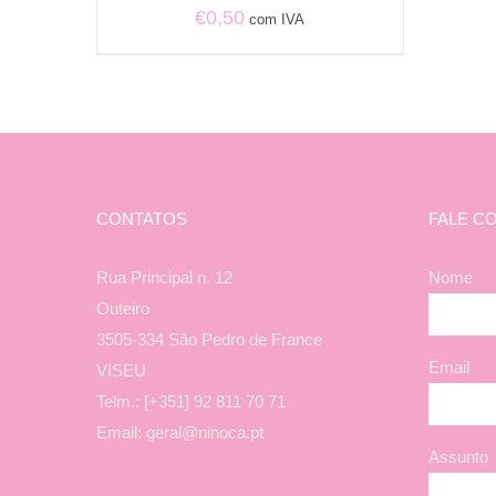
€
0,50
com IVA
CONTATOS
FALE C
Rua Principal n. 12
Nome
Outeiro
3505-334 São Pedro de France
Email
VISEU
Telm.: [+351] 92 811 70 71
Email: geral@ninoca.pt
Assunto