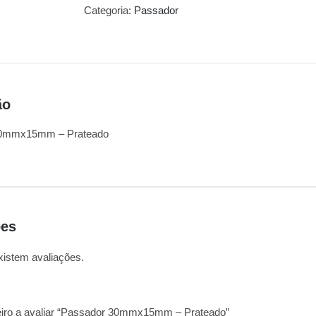
Categoria:
Passador
ão
30mmx15mm – Prateado
ões
xistem avaliações.
eiro a avaliar “Passador 30mmx15mm – Prateado”