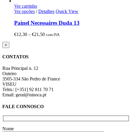
range:
€12,30
Ver carrinho
through
Ver opções
/
Detalhes
Quick View
€21,50
Painel Necessaires Duda 13
Price
€
12,30
–
€
21,50
com IVA
range:
€12,30
Close
×
product
through
quick
€21,50
CONTATOS
view
Rua Principal n. 12
Outeiro
3505-334 São Pedro de France
VISEU
Telm.: [+351] 92 811 70 71
Email: geral@ninoca.pt
FALE CONNOSCO
Nome