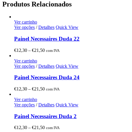
Produtos Relacionados
Ver carrinho
Ver opções
/
Detalhes
Quick View
Painel Necessaires Duda 22
Price
€
12,30
–
€
21,50
com IVA
range:
€12,30
Ver carrinho
through
Ver opções
/
Detalhes
Quick View
€21,50
Painel Necessaires Duda 24
Price
€
12,30
–
€
21,50
com IVA
range:
€12,30
Ver carrinho
through
Ver opções
/
Detalhes
Quick View
€21,50
Painel Necessaires Duda 2
Price
€
12,30
–
€
21,50
com IVA