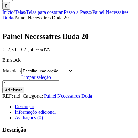
Início
/
Telas
/
Telas para costurar Passo-a-Passo
/
Painel Necessaires
Duda
/
Painel Necessaires Duda 20
Painel Necessaires Duda 20
Price
€
12,30
–
€
21,50
com IVA
range:
Em stock
€12,30
through
Materiais
€21,50
Limpar seleção
Quantidade
de
Adicionar
Painel
REF:
n.d.
Categoria:
Painel Necessaires Duda
Necessaires
Duda
Descrição
20
Informação adicional
Avaliações (0)
Descrição