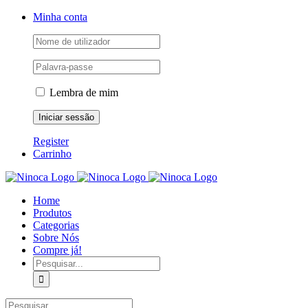
Skip
Facebook
Instagram
YouTube
Minha conta
to
content
Lembra de mim
Register
Carrinho
Home
Produtos
Categorias
Sobre Nós
Compre já!
Pesquisar
Pesquisar