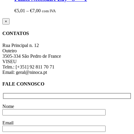
Price
€
5,01
–
€
7,00
com IVA
range:
€5,01
Close
×
product
through
quick
€7,00
CONTATOS
view
Rua Principal n. 12
Outeiro
3505-334 São Pedro de France
VISEU
Telm.: [+351] 92 811 70 71
Email: geral@ninoca.pt
FALE CONNOSCO
Nome
Email