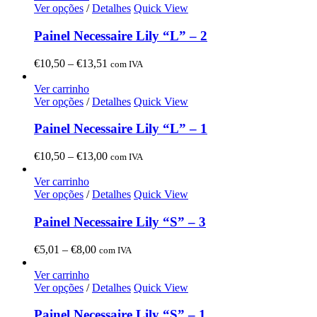
Ver opções
/
Detalhes
Quick View
Painel Necessaire Lily “L” – 2
Price
€
10,50
–
€
13,51
com IVA
range:
€10,50
Ver carrinho
through
Ver opções
/
Detalhes
Quick View
€13,51
Painel Necessaire Lily “L” – 1
Price
€
10,50
–
€
13,00
com IVA
range:
€10,50
Ver carrinho
through
Ver opções
/
Detalhes
Quick View
€13,00
Painel Necessaire Lily “S” – 3
Price
€
5,01
–
€
8,00
com IVA
range:
€5,01
Ver carrinho
through
Ver opções
/
Detalhes
Quick View
€8,00
Painel Necessaire Lily “S” – 1