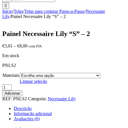
Início
/
Telas
/
Telas para costurar Passo-a-Passo
/
Necessaire
Lily
/
Painel Necessaire Lily “S” – 2
Painel Necessaire Lily “S” – 2
Price
€
5,01
–
€
8,00
com IVA
range:
Em stock
€5,01
through
PNLS2
€8,00
Materiais
Limpar seleção
Quantidade
de
Adicionar
Painel
REF:
PNLS2
Categoria:
Necessaire Lily
Necessaire
Lily
Descrição
"S"
Informação adicional
-
Avaliações (0)
2