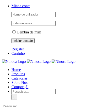
Skip
Facebook
Instagram
YouTube
Minha conta
to
content
Lembra de mim
Register
Carrinho
Home
Produtos
Categorias
Sobre Nós
Compre já!
Pesquisar
Pesquisar