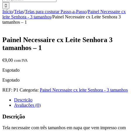
Início
/
Telas
/
Telas para costurar Passo-a-Passo
/
Painel Necessaire cx
leite Senhora - 3 tamanhos
/
Painel Necessaire cx Leite Senhora 3
tamanhos – 1
Painel Necessaire cx Leite Senhora 3
tamanhos – 1
€
9,00
com IVA
Esgotado
Esgotado
REF:
P1
Categoria:
Painel Necessaire cx leite Senhora - 3 tamanhos
Descrição
Avaliações (0)
Descrição
Tela necessaire com três tamanhos em napa que vem impresso com