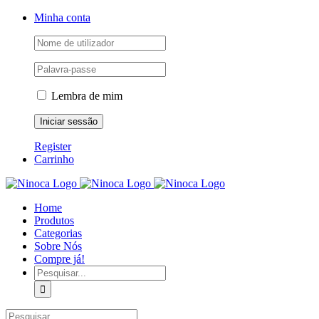
Skip
Facebook
Instagram
YouTube
Minha conta
to
content
Lembra de mim
Register
Carrinho
Home
Produtos
Categorias
Sobre Nós
Compre já!
Pesquisar
Pesquisar