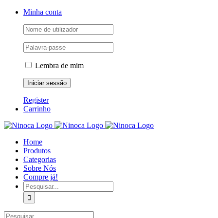
Skip
Facebook
Instagram
YouTube
Minha conta
to
content
Lembra de mim
Register
Carrinho
Home
Produtos
Categorias
Sobre Nós
Compre já!
Pesquisar
Pesquisar