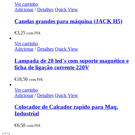
Ver carrinho
Adicionar
/
Detalhes
Quick View
Canelas grandes para máquina (JACK H5)
€
3,25
com IVA
Ver carrinho
Adicionar
/
Detalhes
Quick View
Lampada de 20 led´s com suporte magnético e
ficha de ligação corrente 220V
€
18,50
com IVA
Ver carrinho
Adicionar
/
Detalhes
Quick View
Colocador de Calcador rapido para Maq.
Industrial
€
6,50
com IVA