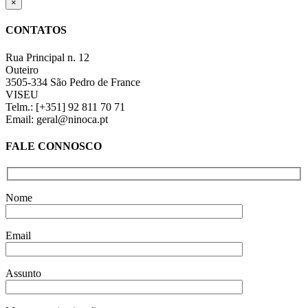
Close
×
product
quick
CONTATOS
view
Rua Principal n. 12
Outeiro
3505-334 São Pedro de France
VISEU
Telm.: [+351] 92 811 70 71
Email: geral@ninoca.pt
FALE CONNOSCO
Nome
Email
Assunto