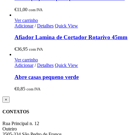
€
11,00
com IVA
Ver carrinho
Adicionar
/
Detalhes
Quick View
Afiador Lamina de Cortador Rotarivo 45mm
€
36,95
com IVA
Ver carrinho
Adicionar
/
Detalhes
Quick View
Abre casas pequeno verde
€
0,85
com IVA
Close
×
product
quick
CONTATOS
view
Rua Principal n. 12
Outeiro
3505-334 São Pedro de France