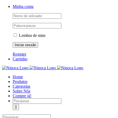
Skip
Facebook
Instagram
YouTube
Minha conta
to
content
Lembra de mim
Register
Carrinho
Home
Produtos
Categorias
Sobre Nós
Compre já!
Pesquisar
Pesquisar