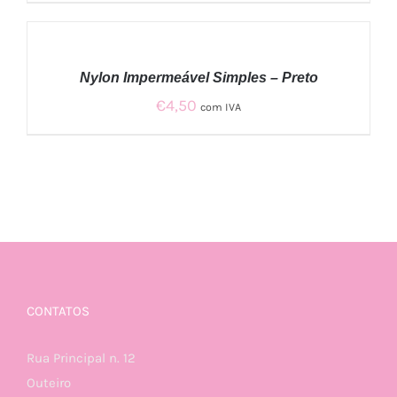
ADICIONAR
/
Nylon Impermeável Simples – Preto
DETALHES
€
4,50
com IVA
CONTATOS
Rua Principal n. 12
Outeiro