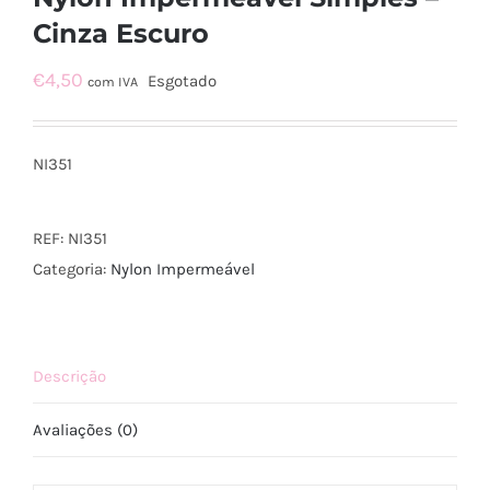
Cinza Escuro
€
4,50
Esgotado
com IVA
NI351
REF:
NI351
Categoria:
Nylon Impermeável
Descrição
Avaliações (0)