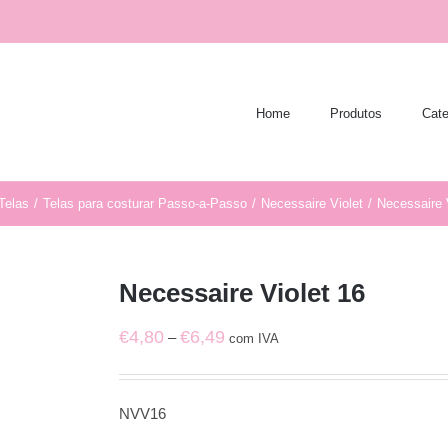
Home
Produtos
Cate
Telas
/
Telas para costurar Passo-a-Passo
/
Necessaire Violet
/
Necessaire 
Necessaire Violet 16
Price
€
4,80
€
6,49
–
com IVA
range:
€4,80
NVV16
through
€6,49