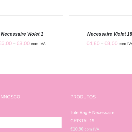
VER
OPÇÕES
/
Necessaire Violet 1
Necessaire Violet 1
QUICK
VIEW
Price
Price
€
6,00
€
8,00
€
4,80
€
8,00
–
–
com IVA
com IV
range:
range:
€6,00
€4,80
through
through
€8,00
€8,00
ONNOSCO
PRODUTOS
Tote Bag + Necessaire
CRISTAL 19
€
10,90
com IVA