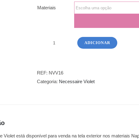
Materiais
ADICIONAR
Quantidade
de
Necessaire
Violet
REF:
NVV16
16
Categoria:
Necessaire Violet
ão
 Violet está disponível para venda na tela exterior nos materiais Nap