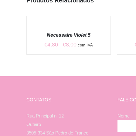
Produtos Relacionados
VER
VER
OPÇÕES
OPÇÕES
/
/
Necessaire Violet 5
QUICK
QUICK
VIEW
VIEW
Price
€
4,80
€
8,00
–
com IVA
range:
€4,80
through
€8,00
CONTATOS
FALE C
Rua Principal n. 12
Nome
Outeiro
3505-334 São Pedro de France