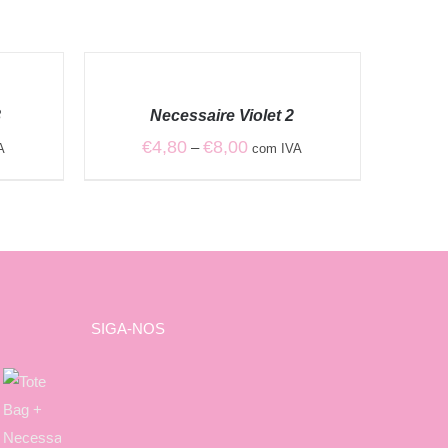
VER
OPÇÕES
/
8
Necessaire Violet 2
QUICK
VIEW
Price
€
4,80
€
8,00
–
A
com IVA
range:
€4,80
through
€8,00
SIGA-NOS