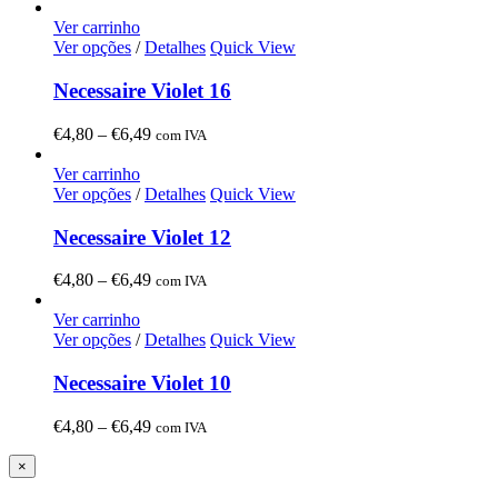
range:
€6,00
Ver carrinho
through
Ver opções
/
Detalhes
Quick View
€8,00
Necessaire Violet 16
Price
€
4,80
–
€
6,49
com IVA
range:
€4,80
Ver carrinho
through
Ver opções
/
Detalhes
Quick View
€6,49
Necessaire Violet 12
Price
€
4,80
–
€
6,49
com IVA
range:
€4,80
Ver carrinho
through
Ver opções
/
Detalhes
Quick View
€6,49
Necessaire Violet 10
Price
€
4,80
–
€
6,49
com IVA
range:
€4,80
Close
×
product
through