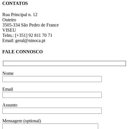
quick
€6,49
CONTATOS
view
Rua Principal n. 12
Outeiro
3505-334 São Pedro de France
VISEU
Telm.: [+351] 92 811 70 71
Email: geral@ninoca.pt
FALE CONNOSCO
Nome
Email
Assunto
Mensagem (optional)