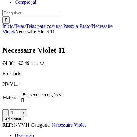
Compre já!
Pesquisar
Início
/
Telas
/
Telas para costurar Passo-a-Passo
/
Necessaire
Violet
/
Necessaire Violet 11
Necessaire Violet 11
Price
€
4,80
–
€
6,49
com IVA
range:
Em stock
€4,80
through
NVV11
€6,49
Materiais

Quantidade
de
Adicionar
Necessaire
REF:
NVV11
Categoria:
Necessaire Violet
Violet
11
Descrição