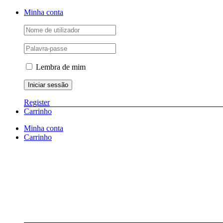
Skip
Facebook
Instagram
YouTube
Minha conta
to
content
Lembra de mim
Register
Carrinho
Minha conta
Carrinho