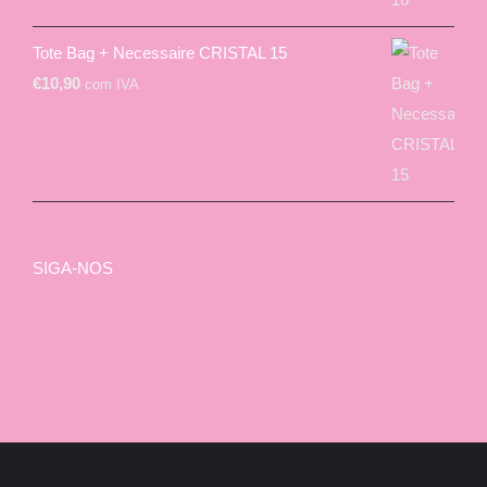
Tote Bag + Necessaire CRISTAL 15
€
10,90
com IVA
SIGA-NOS