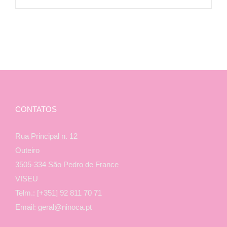
CONTATOS
Rua Principal n. 12
Outeiro
3505-334 São Pedro de France
VISEU
Telm.: [+351] 92 811 70 71
Email: geral@ninoca.pt