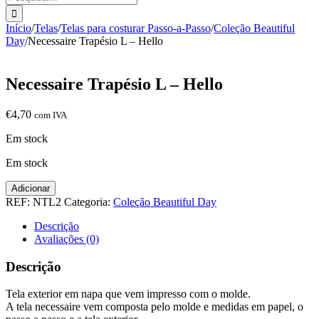
Início
/
Telas
/
Telas para costurar Passo-a-Passo
/
Coleção Beautiful
Day
/
Necessaire Trapésio L – Hello
Necessaire Trapésio L – Hello
€
4,70
com IVA
Em stock
Em stock
Quantidade
Adicionar
de
REF:
NTL2
Categoria:
Coleção Beautiful Day
Necessaire
Trapésio
Descrição
L
Avaliações (0)
-
Hello
Descrição
Tela exterior em napa que vem impresso com o molde.
A tela necessaire vem composta pelo molde e medidas em papel, o