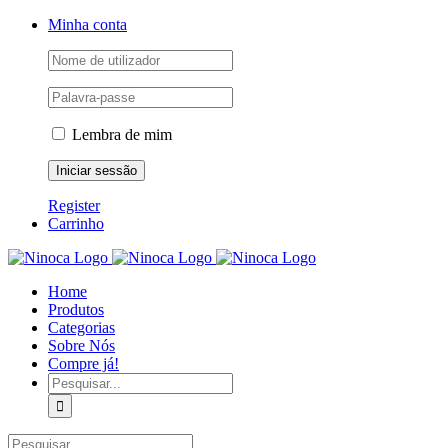
Skip
Facebook
Instagram
YouTube
Minha conta
to
content
Lembra de mim
Register
Carrinho
Home
Produtos
Categorias
Sobre Nós
Compre já!
Pesquisar
Pesquisar