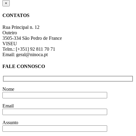
Close
×
product
quick
CONTATOS
view
Rua Principal n. 12
Outeiro
3505-334 São Pedro de France
VISEU
Telm.: [+351] 92 811 70 71
Email: geral@ninoca.pt
FALE CONNOSCO
Nome
Email
Assunto