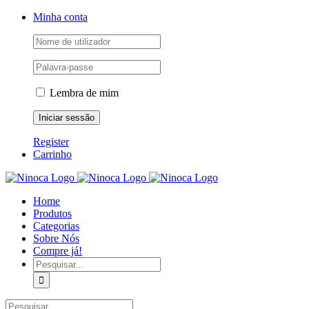
Skip
Facebook
Instagram
YouTube
Minha conta
to
content
Lembra de mim
Register
Carrinho
Home
Produtos
Categorias
Sobre Nós
Compre já!
Pesquisar
Pesquisar