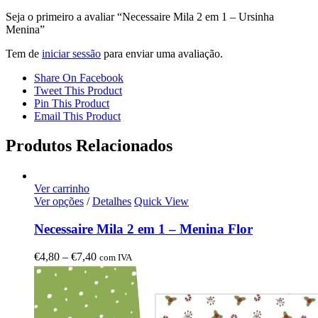
Seja o primeiro a avaliar “Necessaire Mila 2 em 1 – Ursinha
Menina”
Tem de
iniciar sessão
para enviar uma avaliação.
Share On Facebook
Tweet This Product
Pin This Product
Email This Product
Produtos Relacionados
Ver carrinho
Ver opções
/
Detalhes
Quick View
Necessaire Mila 2 em 1 – Menina Flor
Price
€
4,80
–
€
7,40
com IVA
range:
€4,80
through
€7,40