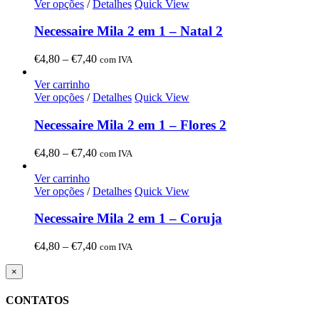
Ver opções
/
Detalhes
Quick View
Necessaire Mila 2 em 1 – Natal 2
Price
€
4,80
–
€
7,40
com IVA
range:
€4,80
Ver carrinho
through
Ver opções
/
Detalhes
Quick View
€7,40
Necessaire Mila 2 em 1 – Flores 2
Price
€
4,80
–
€
7,40
com IVA
range:
€4,80
Ver carrinho
through
Ver opções
/
Detalhes
Quick View
€7,40
Necessaire Mila 2 em 1 – Coruja
Price
€
4,80
–
€
7,40
com IVA
range:
€4,80
Close
×
product
through
quick
€7,40
CONTATOS
view