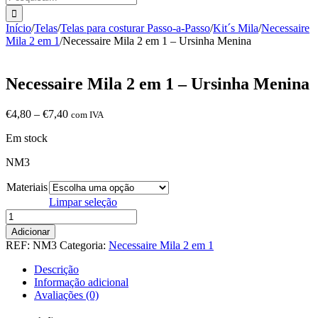
Início
/
Telas
/
Telas para costurar Passo-a-Passo
/
Kit´s Mila
/
Necessaire
Mila 2 em 1
/
Necessaire Mila 2 em 1 – Ursinha Menina
Necessaire Mila 2 em 1 – Ursinha Menina
Price
€
4,80
–
€
7,40
com IVA
range:
Em stock
€4,80
through
NM3
€7,40
Materiais
Limpar seleção
Quantidade
de
Adicionar
Necessaire
REF:
NM3
Categoria:
Necessaire Mila 2 em 1
Mila
2
Descrição
em
Informação adicional
1
Avaliações (0)
-
Ursinha